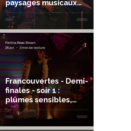
paysages musicaux
colorés
Perlina Rossi-Brown
26 avr.
3 min de lecture
Francouvertes - Demi-
finales - soir 1 :
plûmes sensibles,
voix marquantes