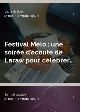
Laura Mailloux
24 mai
3 min de lecture
Festival Mélo : une
soirée d’écoute de
Laraw pour célébrer
la découverte
musicale québécoise
Samuel Lacasse
24 mai
3 min de lecture