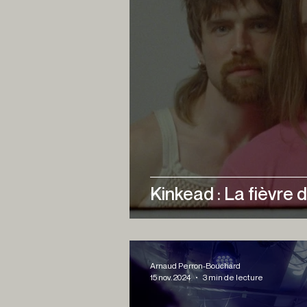
Kinkead : La fièvre 
Arnaud Perron-Bouchard
15 nov. 2024
3 min de lecture