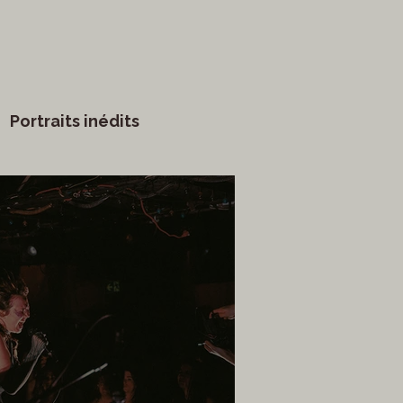
Portraits inédits
vants
Arts visuels
Marathon
Humour
ge
littérature
Mode