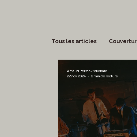
Tous les articles
Couvertur
Phénomènes sociaux
Arnaud Perron-Bouchard
22 nov. 2024
2 min de lecture
Lettres
Musique
S
Francouvertes 2024
Ch