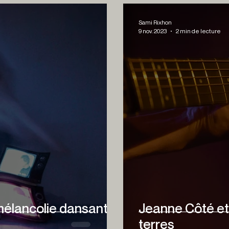
Sami Rixhon
9 nov. 2023
2 min de lecture
a mélancolie dansante
Jeanne Côté et
terres