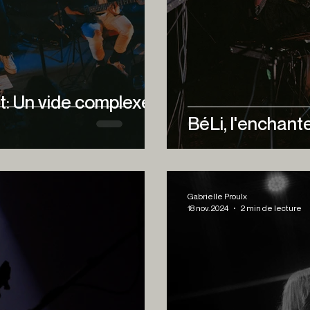
t: Un vide complexe
BéLi, l'enchant
Gabrielle Proulx
18 nov. 2024
2 min de lecture