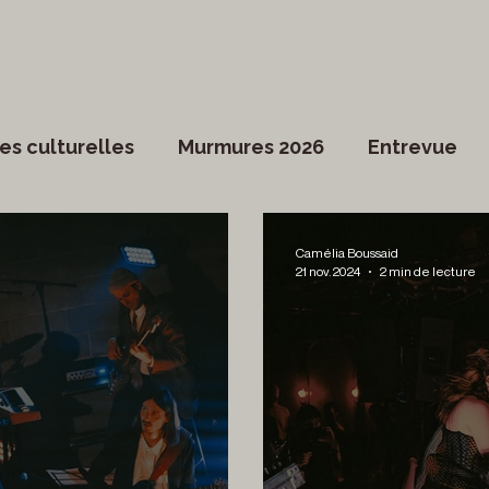
es culturelles
Murmures 2026
Entrevue
Dossier spécial
Actualités du Culte
Arts vi
Camélia Boussaid
21 nov. 2024
2 min de lecture
ociété
Divers
Coup de coeur francophone
ronique
Cinéma
Danse
Photoreporta