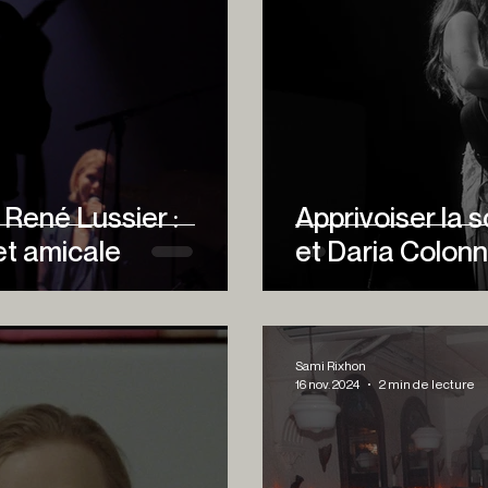
 René Lussier :
Apprivoiser la 
et amicale
et Daria Colon
Sami Rixhon
16 nov. 2024
2 min de lecture