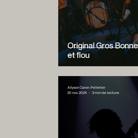
Original Gros Bonne
et flou
Allyson Caron-Pelletier
20 nov. 2024
3 min de lecture