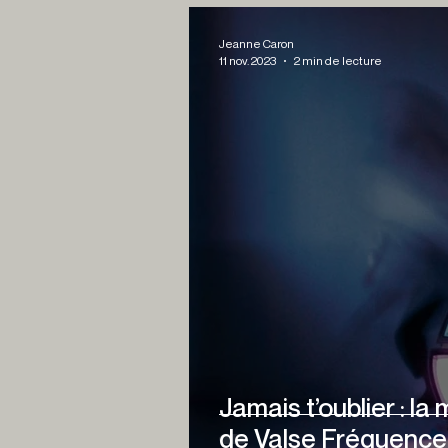
Jeanne Caron
11 nov. 2023
2 min de lecture
Jamais t’oublier : l
de Valse Fréquence