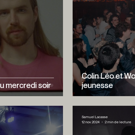
Colin Léo et Wo
du mercredi soir
jeunesse
Samuel Lacasse
12 nov. 2024
2 min de lecture