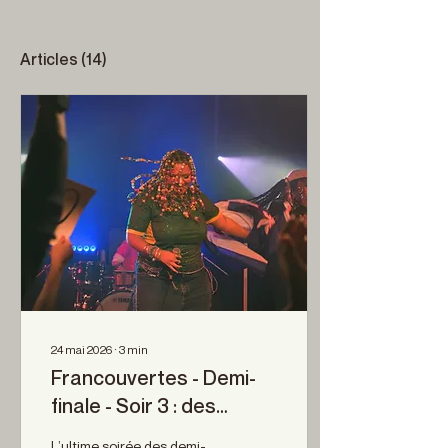
Articles
(14)
24 mai 2026
∙
3
min
Francouvertes - Demi-
finale - Soir 3 : des
paysages musicaux
L’ultime soirée des demi-