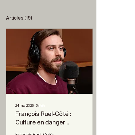
Articles
(19)
24 mai 2026
∙
3
min
François Ruel-Côté :
Culture en danger
cherche artistes
François Ruel-Côté :