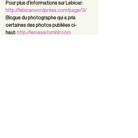
Pour plus d’informations sur Lebicar: 
http://lebicar.wordpress.com/page/3/
Blogue du photographe qui a pris 
certaines des photos publiées ci-
haut: 
http://lemassi.tumblr.com 
Alexandra LORD
Journalisme
#lancementautomne2014
#LeCulte
#Sharpie
#alexandralord
#artiste
#peinture
#nuances
#noiretblanc
#Lebicar
#illustrations
#antithèse
#DavidBicari
#montagesvidéo
Actualités du Culte
Arts visuels