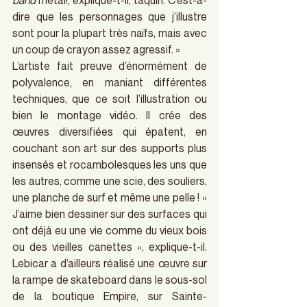
band
 métal!, explique-t-il, taquin. C’est-à-
dire que les personnages que j’illustre 
sont pour la plupart très naïfs, mais avec 
un coup de crayon assez agressif. »
L’artiste fait preuve d’énormément de 
polyvalence, en maniant différentes 
techniques, que ce soit l’illustration ou 
bien le montage vidéo. Il crée des 
œuvres diversifiées qui épatent, en 
couchant son art sur des supports plus 
insensés et rocambolesques les uns que 
les autres, comme une scie, des souliers, 
une planche de surf et même une pelle ! « 
J’aime bien dessiner sur des surfaces qui 
ont déjà eu une vie comme du vieux bois 
ou des vieilles canettes », explique-t-il. 
Lebicar a d’ailleurs réalisé une œuvre sur 
la rampe de skateboard dans le sous-sol 
de la boutique Empire, sur Sainte-