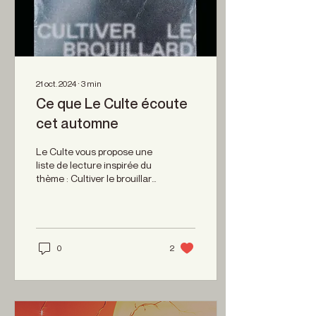
nuit, Rau_ze Qui a-t-il de...
21 oct. 2024
∙
3
min
Ce que Le Culte écoute
cet automne
Le Culte vous propose une
liste de lecture inspirée du
thème : Cultiver le brouillard
. Les journalistes du
département Actus ont...
0
2