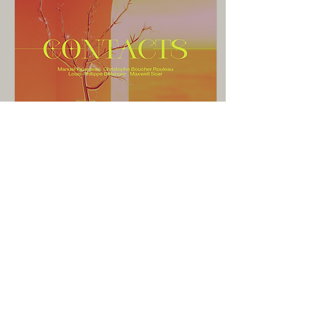
13 déc. 2021
∙
2
min
Contacts : le début
d’une ère musicale pour
Le Culte
Dossier spécial par Pascale
Leclerc et Simon Rheault-
Hébert Pour la première fois
depuis sa création, Le
Culte a présenté en
novembre un...