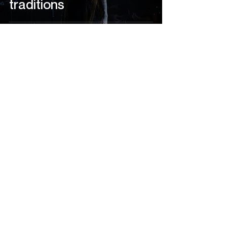
traditions
Camélia Boussaid
12 mars 2024
2 min de lecture
C’est parti pour Les
Francouvertes!