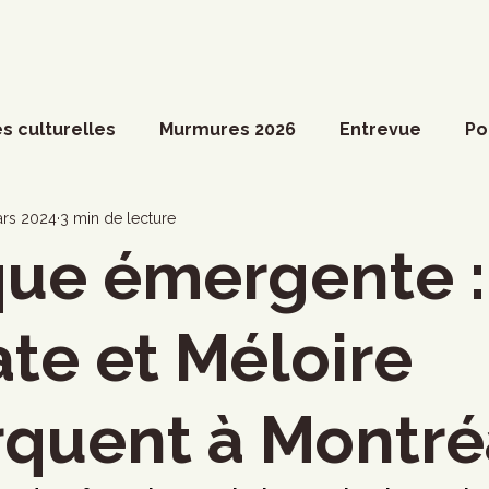
s culturelles
Murmures 2026
Entrevue
Po
ossier spécial
Actualités du Culte
Arts vivant
rs 2024
3 min de lecture
ue émergente :
ociété
Divers
Coup de coeur francophone
ate et Méloire
ronique
Cinéma
Danse
Photoreportage
quent à Montré