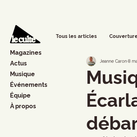
Tous les articles
Couverture
Magazines
Phénomènes sociaux
D
Jeanne Caron
8 ma
Actus
Musiq
Musique
Événements
Lettres
Musique
S
Écarl
Équipe
À propos
Francouvertes 2024
Ch
débar