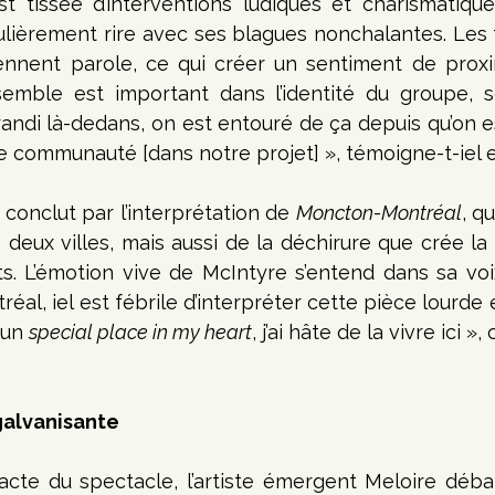
 tissée d’interventions ludiques et charismatiques
culièrement rire avec ses blagues nonchalantes. Les t
nnent parole, ce qui créer un sentiment de proximi
nsemble est important dans l’identité du groupe, 
andi là-dedans, on est entouré de ça depuis qu’on est 
e communauté [dans notre projet] », témoigne-t-iel 
onclut par l’interprétation de 
Moncton-Montréal
, qu
deux villes, mais aussi de la déchirure que crée la 
réal, iel est fébrile d’interpréter cette pièce lourde 
un 
special place in my heart
, j’ai hâte de la vivre ici », 
galvanisante
te du spectacle, l’artiste émergent Meloire déba