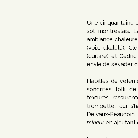
Une cinquantaine d
sol montréalais. 
ambiance chaleureu
(voix, ukulélé), C
(guitare) et Cédri
envie de s’évader da
Habillés de vêteme
sonorités folk de
textures rassura
trompette, qui s’
Delvaux-Beaudoin 
mineur
 en ajoutant