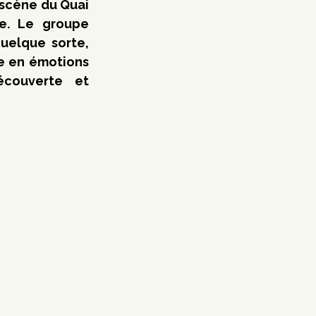
 scène du Quai 
e. Le groupe 
uelque sorte, 
e en émotions 
couverte et 