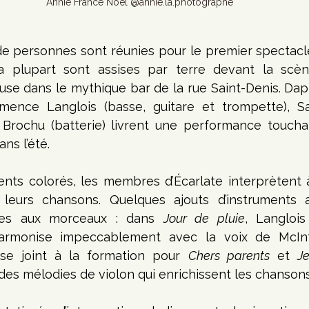
Annie France Noël @annie.la.photographe 
e personnes sont réunies pour le premier spectacle
La plupart sont assises par terre devant la scèn
se dans le mythique bar de la rue Saint-Denis. Dap
lémence Langlois (basse, guitare et trompette), S
c Brochu (batterie) livrent une performance toucha
ns l’été.
nts colorés, les membres d’Écarlate interprètent à
 leurs chansons. Quelques ajouts d’instruments 
ntes aux morceaux : dans 
Jour de pluie
, Langloi
harmonise impeccablement avec la voix de McInt
se joint à la formation pour 
Chers parents
 et 
Je
 des mélodies de violon qui enrichissent les chansons