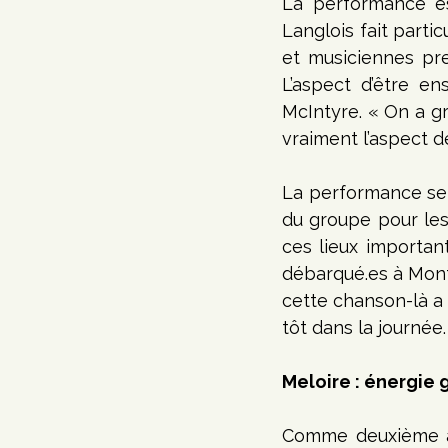
La performance est
Langlois fait parti
et musiciennes pre
L’aspect d’être e
McIntyre. « On a gr
vraiment l’aspect d
La performance se c
du groupe pour les 
débarqué.es
 à Mont
cette chanson-là a 
tôt dans la journée.
Meloire : énergie 
Comme deuxième ac