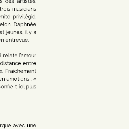
 des artistes. 
rois musiciens 
té privilégié. 
selon Daphnée 
jeunes, il y a 
en entrevue.
i relate l’amour 
distance entre 
ces lieux importants. L’émotion vive de McIntyre s’entend dans sa voix. Fraîchement 
en émotions : « 
confie-t-iel plus 
rque avec une 