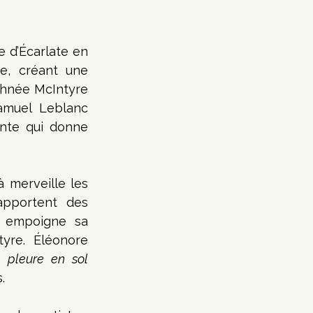
 d’Écarlate en 
e, créant une 
hnée McIntyre 
amuel Leblanc 
nte qui donne 
 merveille les 
apportent des 
s empoigne sa 
yre. Éléonore 
 pleure en sol 
. 