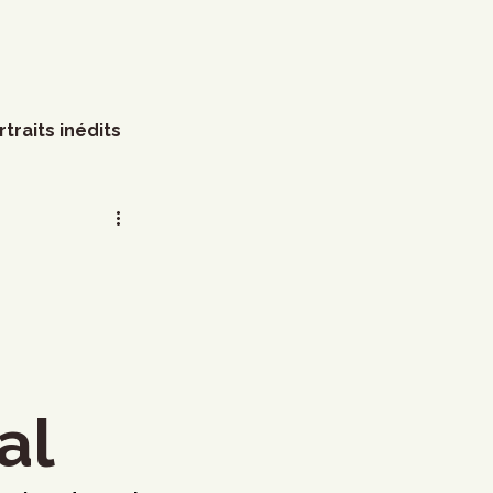
rtraits inédits
s
Arts visuels
Marathon
Humour
littérature
Mode
al