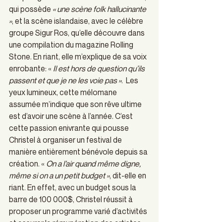
qui possède 
« une scène folk hallucinante 
»
, et la scène islandaise, avec le célèbre 
groupe Sigur Ros, qu’elle découvre dans 
une compilation du magazine Rolling 
Stone. En riant, elle m’explique de sa voix 
enrobante: « 
Il est hors de question qu’ils 
passent et que je ne les voie pas »
.  Les 
yeux lumineux, cette mélomane 
assumée m’indique que son rêve ultime 
est d’avoir une scène à l’année. C’est 
cette passion enivrante qui pousse 
Christel à organiser un festival de 
manière entièrement bénévole depuis sa 
création. « 
On a l’air quand même digne, 
même si on a un petit budget »
, dit-elle en 
riant. En effet, avec un budget sous la 
barre de 100 000$, Christel réussit à 
proposer un programme varié d’activités 