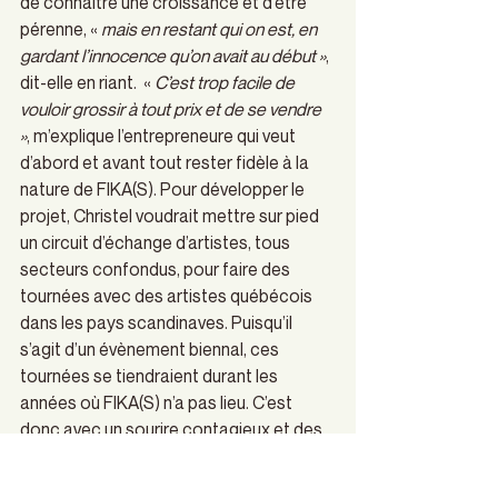
de connaître une croissance et d’être 
pérenne, « 
mais en restant qui on est, en 
gardant l’innocence qu’on avait au début »
, 
dit-elle en riant.  « 
C’est trop facile de 
vouloir grossir à tout prix et de se vendre 
»
, m’explique l’entrepreneure qui veut 
d’abord et avant tout rester fidèle à la 
nature de FIKA(S). Pour développer le 
projet, Christel voudrait mettre sur pied 
un circuit d’échange d’artistes, tous 
secteurs confondus, pour faire des 
tournées avec des artistes québécois 
dans les pays scandinaves. Puisqu’il 
s’agit d’un évènement biennal, ces 
tournées se tiendraient durant les 
années où FIKA(S) n’a pas lieu. C’est 
donc avec un sourire contagieux et des 
idées plein la tête que Christel Durand va 
de l’avant. 