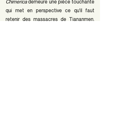
Chimerica
 demeure une pièce touchante 
qui met en perspective ce qu'il faut 
retenir des massacres de Tiananmen. 
C'est une œuvre qui permet de faire 
rayonner la diversité culturelle dans le 
théâtre québécois. La pièce sera 
présentée au théâtre Duceppe jusqu'au 
17 février. 
Crédits photos : 
Danny Taillon
Théatre
Chimerica
Ducceppe
Tank man
Couvertures culturelles