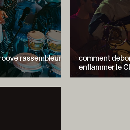
groove rassembleur
comment debor
enflammer le C