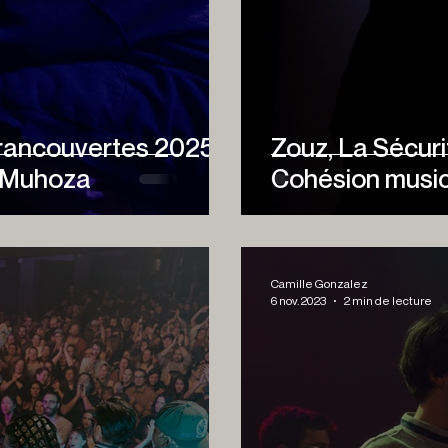
rancouvertes 2025 :
Zouz, La Sécuri
e Muhoza
Cohésion music
Camille Gonzalez
6 nov. 2023
2 min de lecture