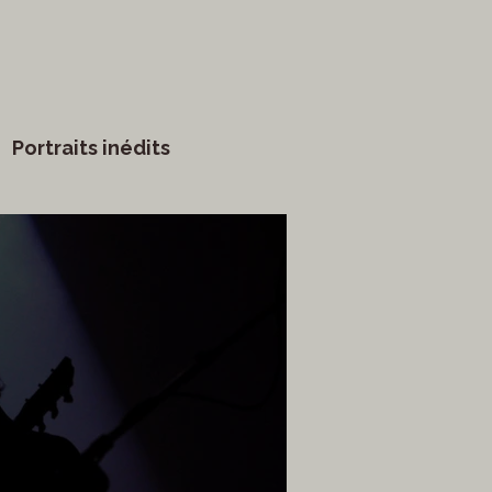
Portraits inédits
vants
Arts visuels
Marathon
Humour
ge
littérature
Mode