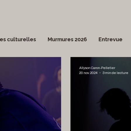
es culturelles
Murmures 2026
Entrevue
Dossier spécial
Actualités du Culte
Arts vi
Allyson Caron-Pelletier
20 nov. 2024
3 min de lecture
ociété
Divers
Coup de coeur francophone
ronique
Cinéma
Danse
Photoreporta