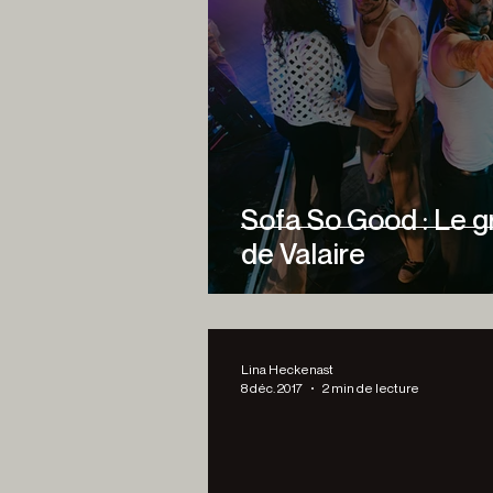
Sofa So Good : Le 
de Valaire
Lina Heckenast
8 déc. 2017
2 min de lecture