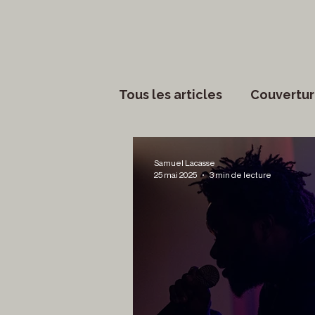
Tous les articles
Couvertur
Phénomènes sociaux
Samuel Lacasse
25 mai 2025
3 min de lecture
Lettres
Musique
S
Francouvertes 2024
Ch