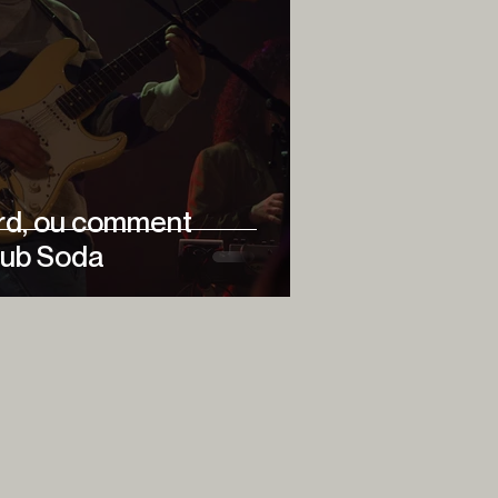
d, ou comment
lub Soda