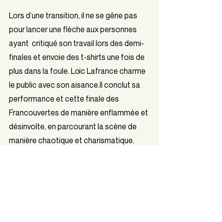
Lors d’une transition, il ne se gêne pas 
pour lancer une flèche aux personnes 
ayant  critiqué son travail lors des demi-
finales et envoie des t-shirts une fois de 
plus dans la foule. Loïc Lafrance charme 
le public avec son 
aisance.Il
 conclut sa 
performance et cette finale des 
Francouvertes de manière enflammée et 
désinvolte, en parcourant la scène de 
manière chaotique et charismatique. 
C’est ainsi que le « concours-vitrine de la 
diversité musicale » se conclut au Club 
Soda boulevard St-Laurent. Pour une 
28e édition, une multitude d'auteurs-