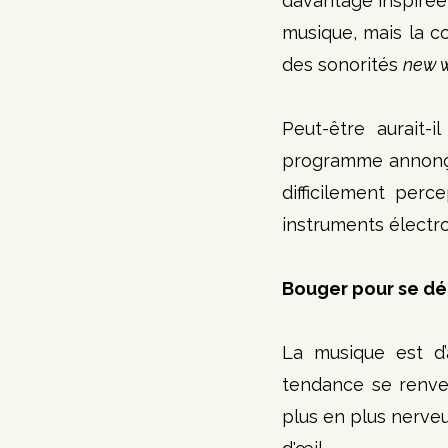
davantage inspirée
musique, mais la con
des sonorités 
new 
Peut-être aurait-i
programme annonçai
difficilement perc
instruments électron
Bouger pour se dé
La musique est d’
tendance se renver
plus en plus nerve