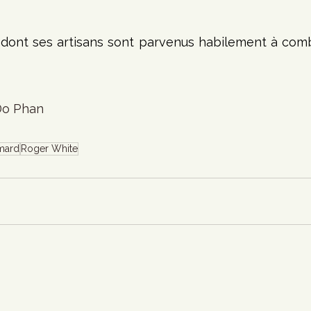
 dont ses artisans sont parvenus habilement à comb
 Do Phan
mard
Roger White