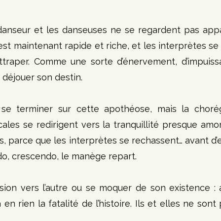
anseur et les danseuses ne se regardent pas appar
est maintenant rapide et riche, et les interprètes se 
’attraper. Comme une sorte d’énervement, d’impuiss
t déjouer son destin.
 se terminer sur cette apothéose, mais la chorég
ales se redirigent vers la tranquillité presque amo
 parce que les interprètes se rechassent… avant d’e
do, crescendo, le manège repart.
sion vers l’autre ou se moquer de son existence : au
n rien la fatalité de l’histoire. Ils et elles ne sont