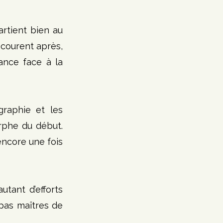
tient bien au 
courent après, 
ance face à la 
raphie et les 
rphe du début. 
ncore une fois 
tant d’efforts 
 pas maîtres de 