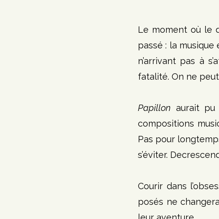
Le moment où le d
passé : la musique 
n’arrivant pas à s
fatalité. On ne peu
Papillon
 aurait pu
compositions music
Pas pour longtemps,
s’éviter. Decrescen
Courir dans l’obses
posés ne changera e
leur aventure.