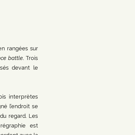
en rangées sur 
ce battle
. Trois 
sés devant le 
s interprètes 
é l’endroit se 
du regard. Les 
égraphie est 