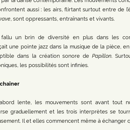
 par la danse contemporaine. Les mouvements conco
frontent aussi : les airs, flirtant surtout entre de l’
wave
, sont oppressants, entraînants et vivants.
l fallu un brin de diversité en plus dans les com
t une pointe jazz dans la musique de la pièce, en 
eptible dans la création sonore de 
Papillon
. Surto
iques, les possibilités sont infinies.
chaîner
abord lente, les mouvements sont avant tout no
se graduellement et les trois interprètes se tourn
usement. Il et elles commencent même à échanger q