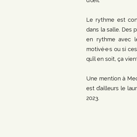
d'œil.
Le rythme est cons
dans la salle. Des 
en rythme avec le
motivé·e·s ou si ce
qu’il en soit, ça vi
Une mention à Mecd
est d’ailleurs le l
2023.