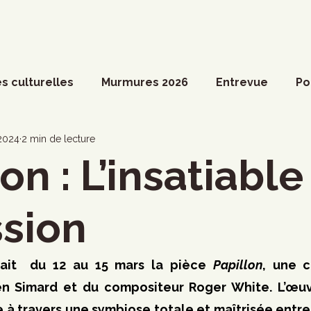
s culturelles
Murmures 2026
Entrevue
Po
ossier spécial
Actualités du Culte
Arts vivant
 2024
2 min de lecture
on : L’insatiable
ociété
Divers
Coup de coeur francophone
sion
ronique
Cinéma
Danse
Photoreportage
tait  du 12 au 15 mars la pièce 
Papillon
, une c
n Simard et du compositeur Roger White. L’œuvr
à travers une symbiose totale et maîtrisée entre l