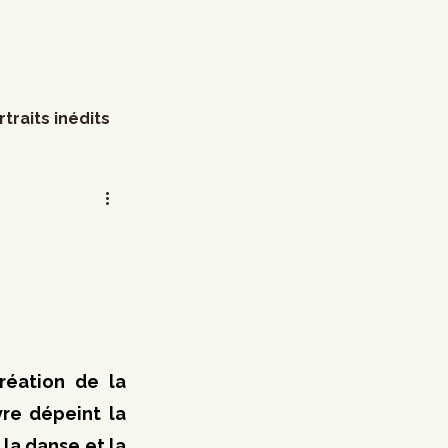
rtraits inédits
s
Arts visuels
Marathon
Humour
littérature
Mode
réation de la 
e dépeint la 
a danse et la 