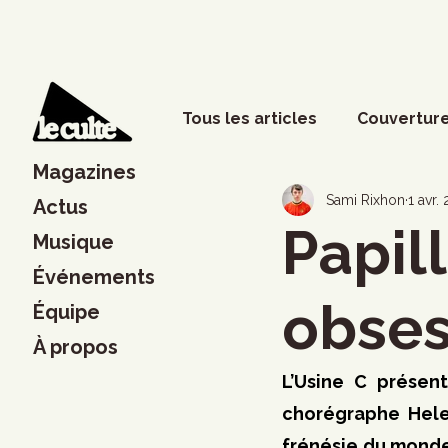
Tous les articles
Couverture
Magazines
Phénomènes sociaux
D
Sami Rixhon
1 avr.
Actus
Papill
Musique
Événements
Lettres
Musique
S
obses
Équipe
À propos
Francouvertes 2024
Ch
L’Usine C présen
chorégraphe Hele
frénésie du monde 