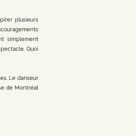
rer plusieurs 
encouragements 
nt simplement 
pectacle. Quoi 
s. Le danseur 
se de Montréal 