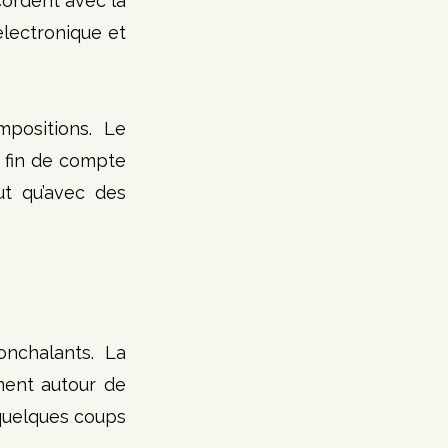
rdent avec la 
électronique et 
positions. Le 
fin de compte 
ut qu’avec des 
nchalants. La 
ent autour de 
uelques coups 