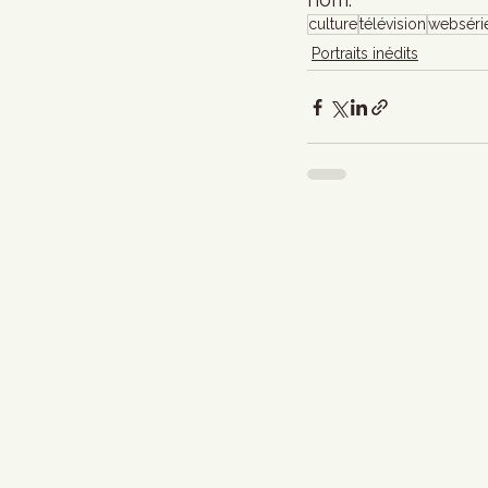
culture
télévision
webséri
Portraits inédits