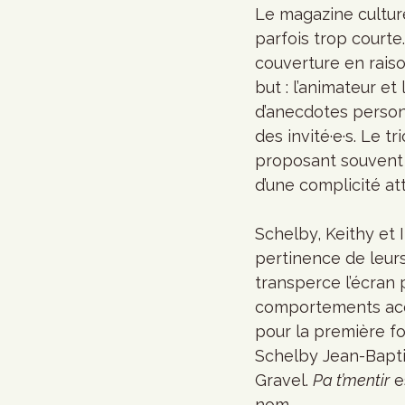
Le magazine culture
parfois trop courte
couverture en raiso
but : l’animateur e
d’anecdotes person
des invité·e·s. Le t
proposant souvent 
d’une complicité at
Schelby, Keithy et 
pertinence de leurs
transperce l’écran 
comportements acqui
pour la première fo
Schelby Jean-Bapti
Gravel. 
Pa t’mentir
 e
nom.