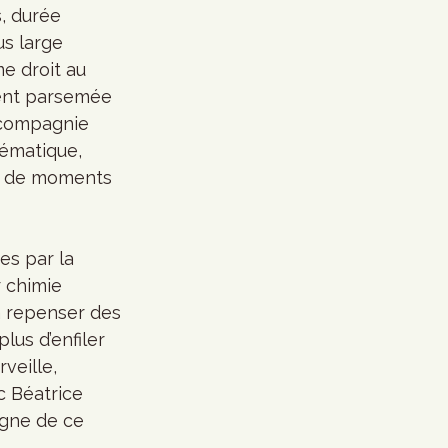
, durée 
us large 
e droit au 
vent parsemée 
 compagnie 
hématique, 
et de moments 
es par la 
 chimie 
à repenser des 
us d’enfiler 
veille, 
 Béatrice 
igne de ce 