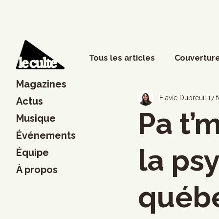
Tous les articles
Couverture
Magazines
Phénomènes sociaux
D
Flavie Dubreuil
17 
Actus
Pa t’m
Musique
Événements
Lettres
Musique
S
la ps
Équipe
À propos
Francouvertes 2024
Ch
québ