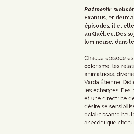
Pa t’mentir
, websér
Exantus, et deux a
épisodes, il et el
au Québec. Des suj
lumineuse, dans le 
Chaque épisode est l
colorisme, les rela
animatrices, divers
Varda Étienne, Did
les échanges. Des p
et une directrice d
désire se sensibili
éclaircissante hau
anecdotique choqua