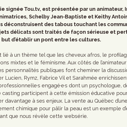
ie signée Tou.tv, est présentée par un animateur, I
nimatrices, Schelby Jean-Baptiste et Keithy Antoine
les déconstruisent des tabous touchant les commu
ets délicats sont traités de façon sérieuse et per
but d’établir un pont entre les cultures.
ié à un thème tel que les cheveux afros, le profilage 
tions mixtes et le féminisme. Aux côtés de l’animateur
es personnalités publiques font cheminer la discussi
ier Lucien, Rymz, Fabrice Vil et Sarahmée enrichiss
rofessionnel·le·s engagé·e·s dont un psychologue, de
e casting participent à cette émission éducative pou
ser davantage à ses enjeux. La vente au Québec d’un
tement chimique pour pâlir la peau est un exemple 
nt que nous révèle cette websérie.  