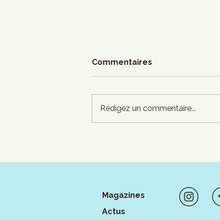
Commentaires
Rédigez un commentaire...
François Ruel-Côté :
Culture en danger
cherche artistes
engagé·es
Magazines
Actus