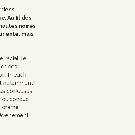
rdens 
. Au fil des 
nautés noires 
tinente, mais 
racial, le 
 et des 
on. Preach, 
ent notamment 
s coiffeuses 
r quiconque 
e crème 
d’événement 