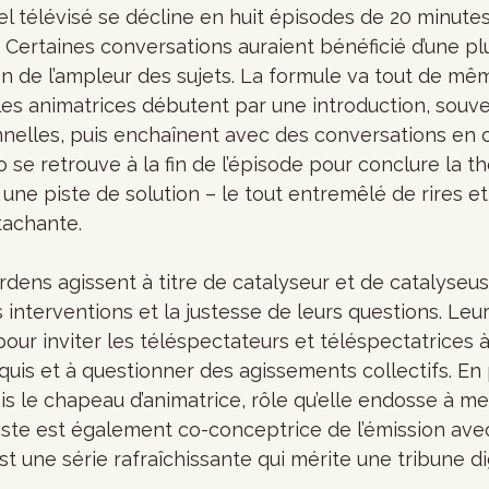
l télévisé se décline en huit épisodes de 20 minutes
. Certaines conversations auraient bénéficié d’une pl
n de l’ampleur des sujets. La formule va tout de mêm
t les animatrices débutent par une introduction, sou
nelles, puis enchaînent avec des conversations en
rio se retrouve à la fin de l’épisode pour conclure la t
une piste de solution – le tout entremêlé de rires 
tachante. 
Irdens agissent à titre de catalyseur et de catalyseus
 interventions et la justesse de leurs questions. Leur
pour inviter les téléspectateurs et téléspectatrices 
s et à questionner des agissements collectifs. En pl
is le chapeau d’animatrice, rôle qu’elle endosse à mer
ste est également co-conceptrice de l’émission avec
st une série rafraîchissante qui mérite une tribune d