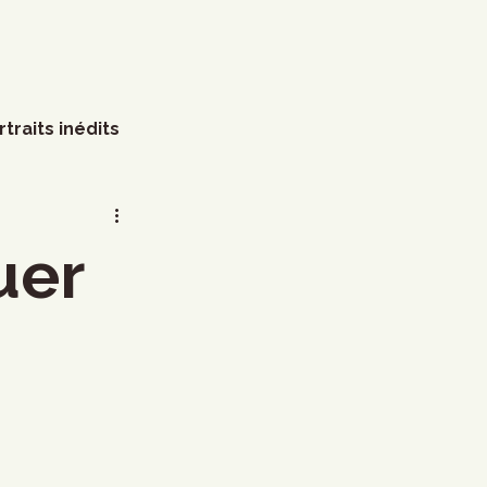
rtraits inédits
s
Arts visuels
uer
Marathon
Humour
littérature
Mode