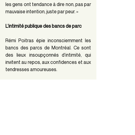
les gens ont tendance à dire non, pas par 
mauvaise intention, juste par peur. »
L’intimité publique des bancs de parc
Rémi Poitras épie inconsciemment les 
bancs des parcs de Montréal. Ce sont 
des lieux insoupçonnés d’intimité, qui 
invitent au repos, aux confidences et aux 
tendresses amoureuses. 
« Les gens assis sur les bancs de 
parc sont dans leur bulle. Même 
s’ils sont en public, ils se pensent 
chez eux. J’essaie de les prendre 
dans des positions intimes et 
étranges. » 