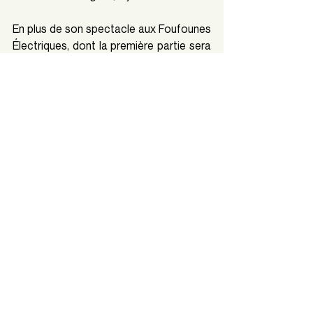
En plus de son spectacle aux Foufounes 
Électriques, dont la première partie sera 
assurée par Justine Grivegnée, Loïc 
Lafrance se produira en octobre 2024 à 
Québec, sa ville d’adoption, et en février 
2025 à Rivière-du-Loup, sa ville d’origine.