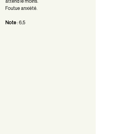
attend le moins.
Foutue anxiété.
Note 
:
6,5