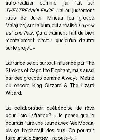
auto-réaliser comme j'ai fait sur 
THÉÂTRE/VIOLENCE
. J'ai eu justement 
l'avis de Julien Mineau [du groupe 
Malajube] sur l’album, qui a réalisé 
La peur 
est une fleur
. Ça a vraiment fait du bien 
mentalement d'avoir quelqu'un d'autre 
sur le projet. »
Lafrance se dit surtout influencé par The 
Strokes et Cage the Elephant, mais aussi 
par des groupes comme Alvvays, Metric 
ou encore King Gizzard & The Lizard 
Wizard.
La collaboration québécoise de rêve 
pour Loïc Lafrance? « Je pense que je 
pourrais faire une toune avec Yes Mccan, 
pis ça torcherait des culs. On pourrait 
faire un sale 
banger
 », rajoute-t-il.