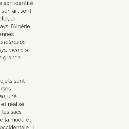
 son identité 
son art sont 
lle, la 
ys, l’Algérie, 
tennes 
 lettres ou 
pays, même si 
ne grande 
ojets sont 
erses 
eu
, une 
 et réalisé 
 les sacs 
de la mode et 
occidentale, il 