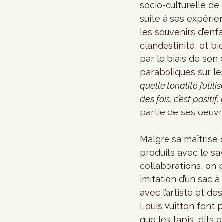
socio-culturelle de
suite à ses expéri
les souvenirs d’enfan
clandestinité, et bi
par le biais de son
paraboliques sur les
quelle tonalité j’uti
des fois, c’est positi
partie de ses oeuvr
Malgré sa maîtrise
produits avec le sa
collaborations, on
imitation d’un sac à
avec l’artiste et d
Louis Vuitton font p
que les tapis, dits 