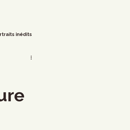
rtraits inédits
s
Arts visuels
Marathon
Humour
ture
littérature
Mode