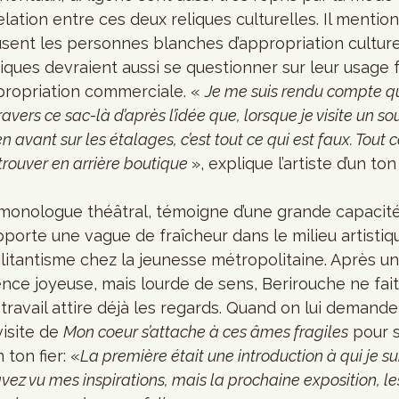
lation entre ces deux reliques culturelles. Il mention
ent les personnes blanches d’appropriation culturel
ues devraient aussi se questionner sur leur usage 
appropriation commerciale. « 
Je me suis rendu compte qu
ravers ce sac-là d’après l’idée que, lorsque je visite un so
 avant sur les étalages, c’est tout ce qui est faux. Tout c
trouver en arrière boutique 
», explique l’artiste d’un ton
n monologue théâtral, témoigne d’une grande capacité
 apporte une vague de fraîcheur dans le milieu artisti
litantisme chez la jeunesse métropolitaine. Après u
nce joyeuse, mais lourde de sens, Berirouche ne fait
avail attire déjà les regards. Quand on lui demande 
isite de 
Mon coeur s’attache à ces âmes fragiles
 pour 
n ton fier: «
La première était une introduction à qui je su
vez vu mes inspirations, mais la prochaine exposition, le