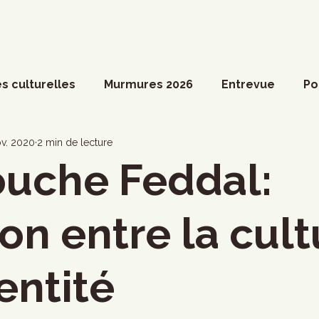
s culturelles
Murmures 2026
Entrevue
Po
ossier spécial
Actualités du Culte
Arts vivant
ov. 2020
2 min de lecture
ouche Feddal:
ociété
Divers
Coup de coeur francophone
ion entre la cul
ronique
Cinéma
Danse
Photoreportage
dentité