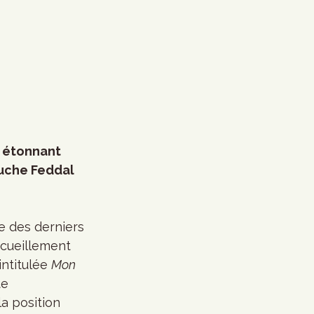
o étonnant 
ouche Feddal 
e des derniers 
ecueillement 
ntitulée 
Mon 
e 
a position 