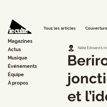
Tous les articles
Couverture
Magazines
Phénomènes sociaux
D
Naïka Edouard
5 n
Actus
Berir
Musique
Événements
Lettres
Musique
S
jonct
Équipe
À propos
Francouvertes 2024
Ch
et l’i