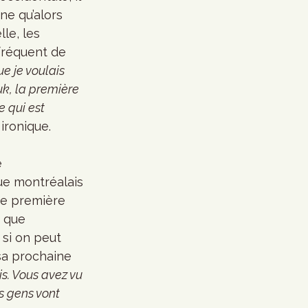
ne qu’alors 
le, les 
fréquent de 
e je voulais 
uk, la première 
e qui est 
 ironique. 
 
que montréalais 
ne première 
 que 
si on peut 
sa prochaine 
is. Vous avez vu 
s gens vont 