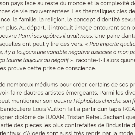
 son pays face au reste du monde et la complexité de
ences de vie mouvementées. Les thématiques clés de 
ce, la famille, la religion, le concept d’identité sexue
en plus. Au départ, il introduit l’image entourant son pa
 oeuvre 
Parmi ses apôtres il avait nous
. Une paire d’an
quelles ont peut y lire des vers. « 
Peu importe quelles
lise, il y a toujours une variable négative associée à mon 
f, ça tourne toujours au négatif
 », raconte-t-il alors qu’u
es prouve cette prise de conscience. 
 de nombreux médiums pour créer, certains de ses pr
voir-faire d’autres artistes émergeants. Parmi les div
 peut mentionner son oeuvre 
Héphaïstos cherche son f
 bandoulière Louis Vuitton fait à partir d’un tapis IKEA
esigner diplômé de l’UQAM, Tristan Réhel. Sachant que
artie des pièces les plus contrefaites de l’industrie 
orientaux, d’Algérie sont aussi très repris par la mode 