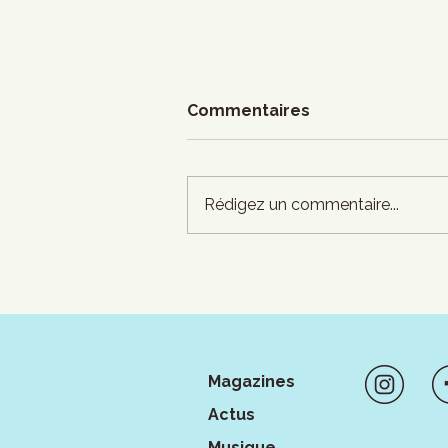
Commentaires
Rédigez un commentaire...
François Ruel-Côté :
Culture en danger
cherche artistes
engagé·es
Magazines
Actus
Musique