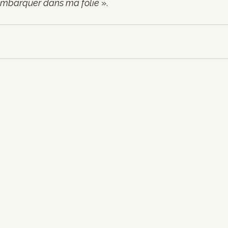
embarquer dans ma folie 
».