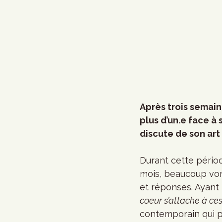
Après trois semain
plus d’un.e face à 
discute de son art
Durant cette pério
mois, beaucoup vont
et réponses. Ayant p
coeur s’attache à ce
contemporain qui pu