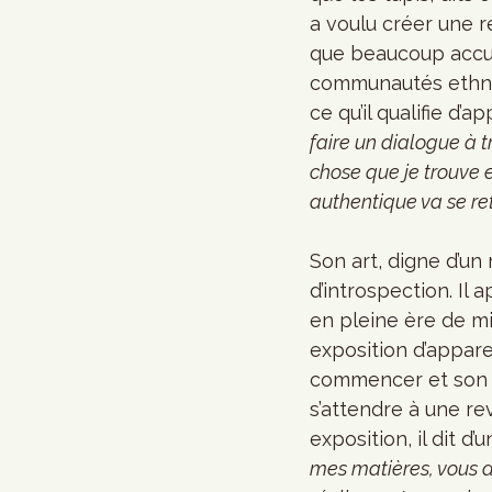
a voulu créer une re
que beaucoup accus
communautés ethniq
ce qu’il qualifie d’
faire un dialogue à t
chose que je trouve en
authentique va se re
Son art, digne d’u
d’introspection. Il
en pleine ère de mi
exposition d’appare
commencer et son tr
s’attendre à une rev
exposition, il dit d’u
mes matières, vous a