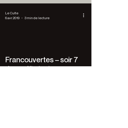
Le Culte
6 avr. 2019
3 min de lecture
Francouvertes – soir 7
des préliminaires