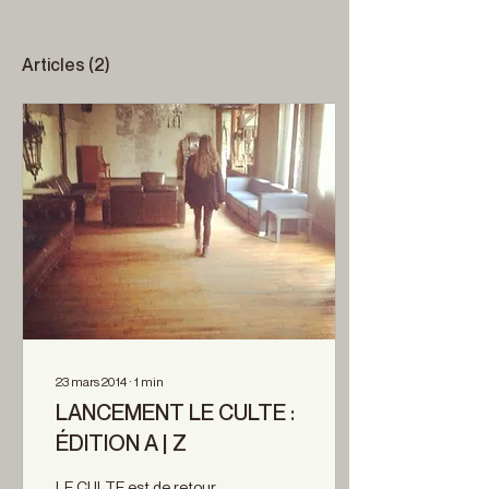
Articles
(2)
23 mars 2014
∙
1
min
LANCEMENT LE CULTE :
ÉDITION A | Z
LE CULTE est de retour