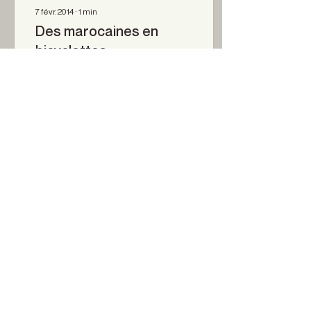
7 févr. 2014
∙
1
min
Des marocaines en
bicyclettes
La Taylomour Grahne
Gallery de New York
expose pour la première
fois le travail de Hassan
Hajjaj, un artiste visuel
d’origine marocaine....
0