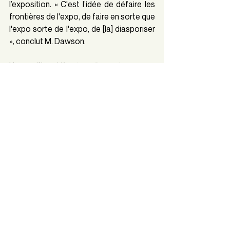
l’exposition.
« C'est l’idée de défaire les 
frontières de l'expo, de faire en sorte que 
l'expo sorte de l'expo, de [la] diasporiser 
», conclut M. Dawson.
L’exposition 
Affections diasporiques
 se 
tient à la galerie SBC jusqu’au 15 mars 
2025.
Hamza Abouelouafaa  - 
Papa, 3lach jiti 
lhna		                                                               
Mention photo: Alice Young