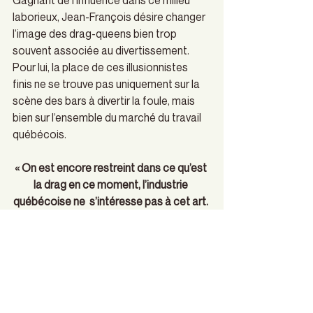
Gagnant de l’influence dans ce milieu 
laborieux, Jean-François désire changer 
l’image des drag-queens bien trop 
souvent associée au divertissement. 
Pour lui, la place de ces illusionnistes 
finis ne se trouve pas uniquement sur la 
scène des bars à divertir la foule, mais 
bien sur l’ensemble du marché du travail 
québécois.
« On est encore restreint dans ce qu’est 
la drag en ce moment, l’industrie 
québécoise ne  s’intéresse pas à cet art. 
J’aimerais que ça soit moins 
constamment relié aux bars et au lip 
sync […] une miss météo drag-queen ce 
serait du jamais vu ça! »
drag
Jean-François
Rouge Velours
Rita Baga
mouvement LGBT
Le Mado