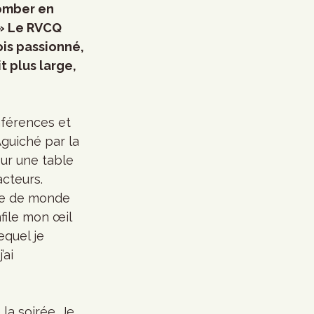
tomber en 
 » Le RVCQ 
ois passionné, 
 plus large, 
férences et 
Aguiché par la 
our une table 
cteurs. 
ne de monde 
enfile mon œil 
quel je 
ai 
a soirée. Je 