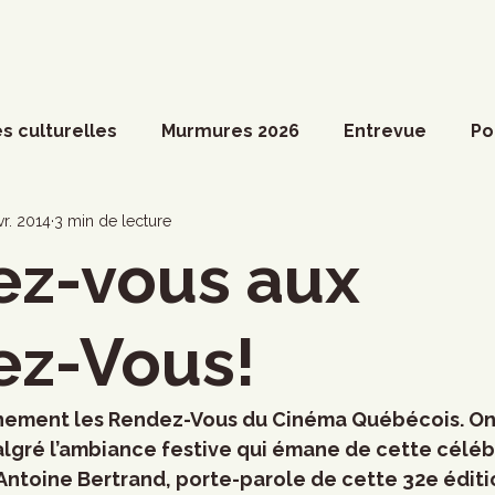
s culturelles
Murmures 2026
Entrevue
Po
ossier spécial
Actualités du Culte
Arts vivant
vr. 2014
3 min de lecture
z-vous aux
ociété
Divers
Coup de coeur francophone
z-Vous!
ronique
Cinéma
Danse
Photoreportage
énement les Rendez-Vous du Cinéma Québécois. On 
 malgré l’ambiance festive qui émane de cette céléb
. Antoine Bertrand, porte-parole de cette 32e éditi