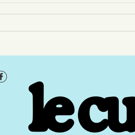
Le chaos rigolo d’un
Le t
Jardin d’enfants
loin