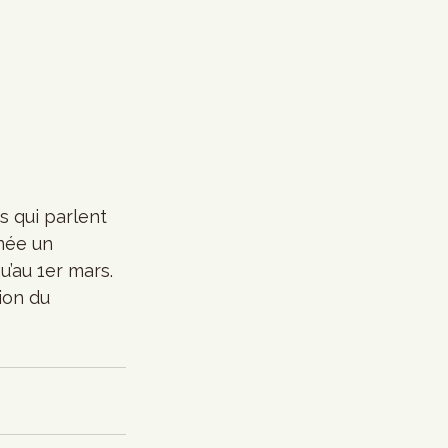
s qui parlent 
née un 
u’au 1er mars. 
ion du 