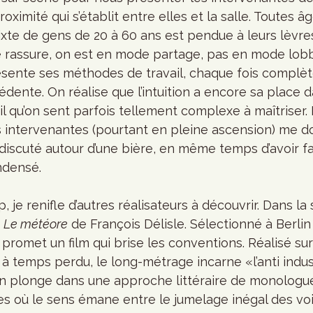
proximité qui s’établit entre elles et la salle. Toutes â
ixte de gens de 20 à 60 ans est pendue à leurs lèvres
 rassure, on est en mode partage, pas en mode lobb
ésente ses méthodes de travail, chaque fois complè
édente. On réalise que l’intuition a encore sa place d
l qu’on sent parfois tellement complexe à maîtriser.
es intervenantes (pourtant en pleine ascension) me 
r discuté autour d’une bière, en même temps d’avoir fa
ndensé. 
je renifle d’autres réalisateurs à découvrir. Dans la 
 
Le météore
 de François Délisle. Sélectionné à Berlin 
romet un film qui brise les conventions. Réalisé su
 temps perdu, le long-métrage incarne «l’anti indust
 On plonge dans une approche littéraire de monologue
s où le sens émane entre le jumelage inégal des voi