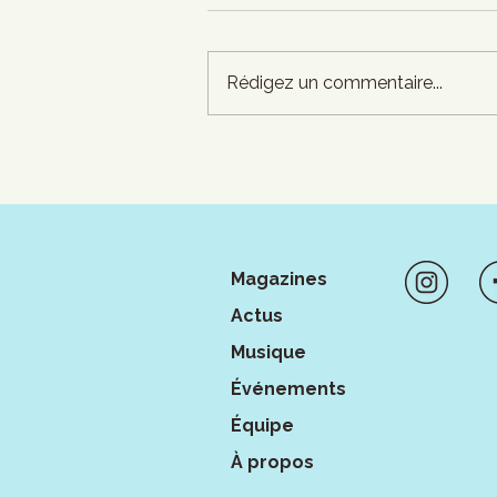
Rédigez un commentaire...
Soul of the desert :
l’identité est un combat
Magazines
Actus
Musique
Événements
Équipe
À propos