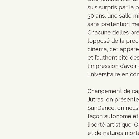
suis surpris par la 
30 ans, une salle m
sans prétention me
Chacune d’elles pr
l’opposé de la préc
cinéma, cet apparei
et l’authenticité d
l’impression d’avoi
universitaire en co
Changement de cap, 
Jutras, on présente
SunDance, on nous p
façon autonome et à
liberté artistique.
et de natures morte