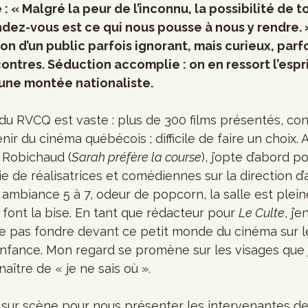
 : « Malgré la peur de l’inconnu, la possibilité de 
ndez-vous est ce qui nous pousse à nous y rendre.
on d’un public parfois ignorant, mais curieux, parf
ontres. Séduction accomplie : on en ressort l’esprit
une montée nationaliste. 
u RVCQ est vaste : plus de 300 films présentés, con
enir du cinéma québécois ; difficile de faire un choix. 
 Robichaud (
Sarah préfère la course
), j’opte d’abord p
de réalisatrices et comédiennes sur la direction d’a
 ambiance 5 à 7, odeur de popcorn, la salle est plei
 font la bise. En tant que rédacteur pour 
Le Culte
, j’
ne pas fondre devant ce petit monde du cinéma sur le
nfance. Mon regard se promène sur les visages que j’
aître de « je ne sais où ». 
r scène pour nous présenter les intervenantes de l