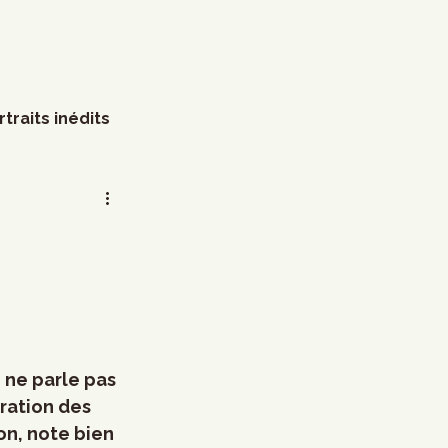
rtraits inédits
s
Arts visuels
Marathon
Humour
littérature
Mode
ne parle pas 
ration des 
on, note bien 