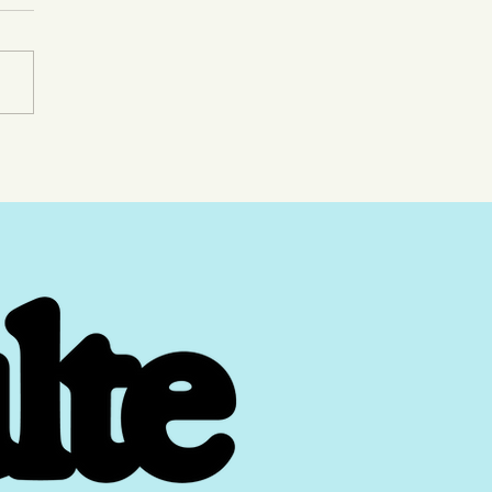
rain : visions d’un pays
tain