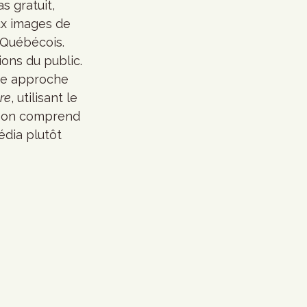
s gratuit, 
ux images de 
 Québécois. 
ions du public. 
une approche 
re
, utilisant le 
, on comprend 
édia plutôt 