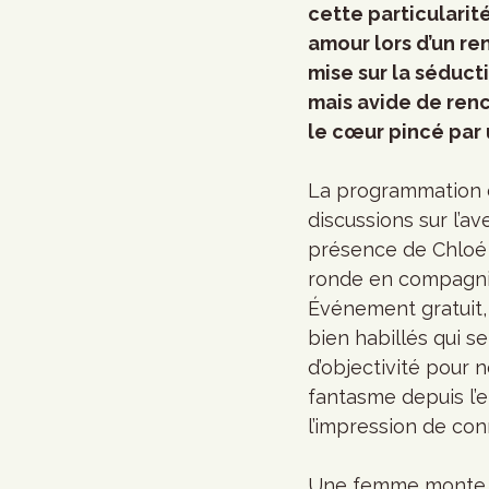
cette particularité
amour lors d’un re
mise sur la séducti
mais avide de renc
le cœur pincé par 
La programmation d
discussions sur l’av
présence de Chloé
ronde en compagnie 
Événement gratuit,
bien habillés qui se
d’objectivité pour 
fantasme depuis l’e
l’impression de conn
Une femme monte su