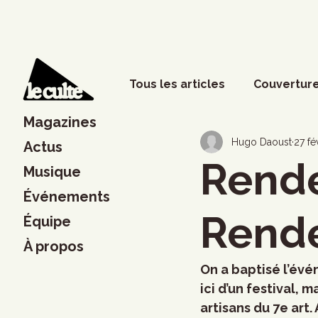
Tous les articles
Couverture
Magazines
Phénomènes sociaux
D
Hugo Daoust
27 fé
Actus
Rende
Musique
Événements
Lettres
Musique
S
Rende
Équipe
À propos
Francouvertes 2024
Ch
On a baptisé l’év
ici d’un festival,
artisans du 7e art