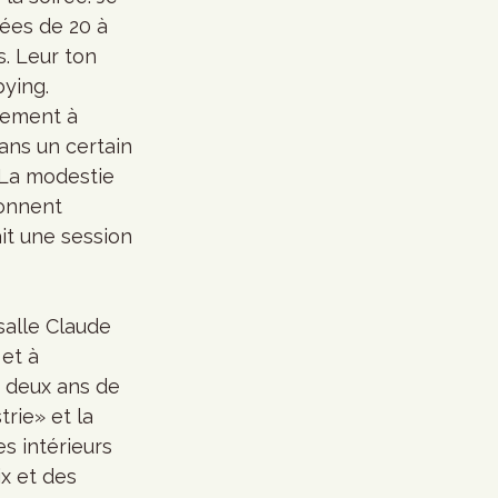
gées de 20 à 
. Leur ton 
ying. 
tement à 
ans un certain 
 La modestie 
donnent 
it une session 
salle Claude 
et à 
r deux ans de 
rie» et la 
s intérieurs 
x et des 