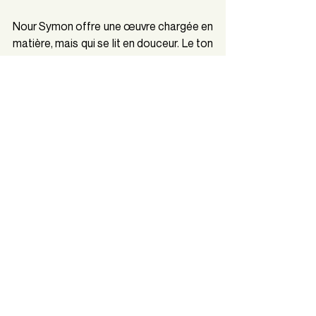
Nour Symon offre une œuvre chargée en 
matière, mais qui se lit en douceur. Le ton 
bienveillant de sa plume et sa manière de 
contempler la beauté qui l’entoure en est 
pour beaucoup.
Khawal, le privilège de la beauté
, est 
disponible dans toutes les librairies du 
Québec dès le 24 septembre.
Mention photo : Éditions du Noroît
littérature
identité
queerness
khawal
Lettres