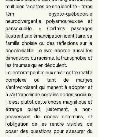
multiples facettes de son identité « trans 
fèm égypto-québécois·e 
neurodivergent·e polyamoureux·se et 
pansexuel·le. » Certains passages 
illustrent une émancipation identitaire, sa 
famille choisie ou des réflexions sur la 
décolonialité. Le livre aborde aussi les 
dimensions du racisme, la transphobie et 
les traumas qui en découlent. 
Le lectorat peut mieux saisir cette réalité 
complexe où tant de marges 
s’entrecroisent qui mènent à adopter et 
à s'affranchir de certains codes sociaux: 
« c’est plutôt cette chose magnifique et 
étrange qu’est, justement, la non-
possession de codes communs, et 
l’obligation de les rendre visibles, de 
poser des questions pour s’assurer du 