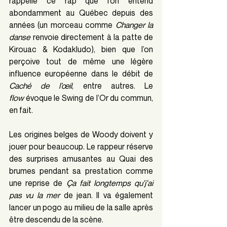
rappelle ce rap que l’on entend 
abondamment au Québec depuis des 
années (un morceau comme 
Changer la 
danse 
renvoie directement à la patte de 
Kirouac & Kodakludo), bien que l’on 
perçoive tout de même une légère 
influence européenne dans le débit de 
Caché de l’œil
, entre autres. Le 
flow
 évoque le Swing de l’Or du commun, 
en fait. 
Les origines belges de Woody doivent y 
jouer pour beaucoup. Le rappeur réserve 
des surprises amusantes au Quai des 
brumes pendant sa prestation comme 
une reprise de 
Ça fait longtemps qu'j'ai 
pas vu la mer 
de jean. Il va également 
lancer un pogo au milieu de la salle après 
être descendu de la scène.