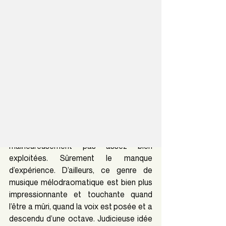
Mention photo: Théo Rolland Apergis
Le Quai des brumes est jeune ce soir. Il a 
moins de 25 ans. Sur scène comme sur le 
plancher. Colin Léo, vêtements amples et 
l’air nonchalant, débute la première 
performance de ce plateau double avec 
Fou
, de son EP 
Becs & Bobos
.
Tout au long de la prestation, on perçoit 
les bonnes idées, mais elles ne sont 
malheureusement pas assez bien 
exploitées. Sûrement le manque 
d’expérience. D’ailleurs, ce genre de 
musique mélodraomatique est bien plus 
impressionnante et touchante quand 
l’être a mûri, quand la voix est posée et a 
descendu d’une octave. Judicieuse idée 