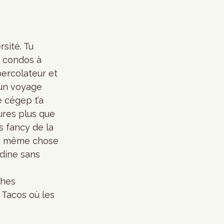
s condos à 
ercolateur et 
un voyage 
 cégep t’a 
jures plus que 
s fancy de la 
 la même chose 
adine sans 
ches 
à Tacos où les 