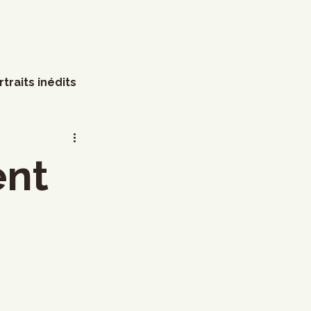
rtraits inédits
s
Arts visuels
ent
Marathon
Humour
littérature
Mode