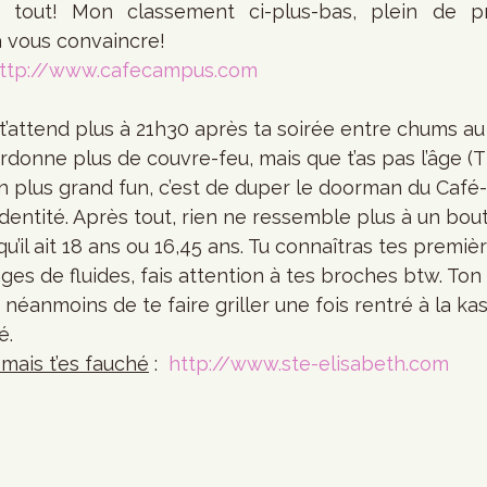
tout! Mon classement ci-plus-bas, plein de pr
a vous convaincre!
ttp://www.cafecampus.com
rdonne plus de couvre-feu, mais que t’as pas l’âge (T*
Ton plus grand fun, c’est de duper le doorman du Caf
identité. Après tout, rien ne ressemble plus à un bou
u’il ait 18 ans ou 16,45 ans. Tu connaîtras tes premiè
es de fluides, fais attention à tes broches btw. To
 néanmoins de te faire griller une fois rentré à la k
é.
, mais t’es fauché
 :  
http://www.ste-elisabeth.com