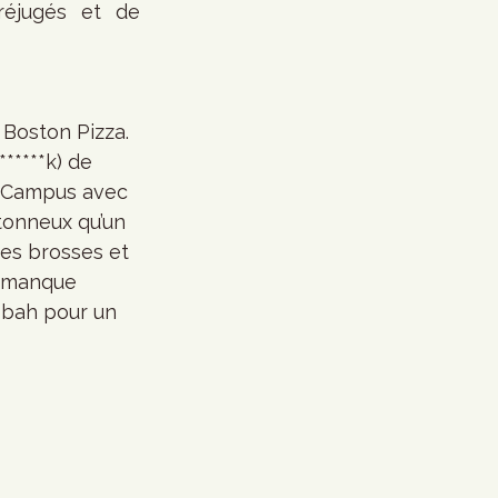
éjugés et de 
*****k) de 
é-Campus avec 
tonneux qu’un 
res brosses et 
n manque 
asbah pour un 