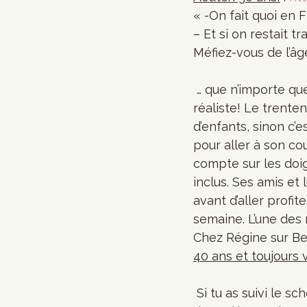
« -On fait quoi en 
– Et si on restait tr
Méfiez-vous de l’âg
 … que n’importe quelle autre place en ville. Non! Je ne fais pas de l’âgisme, je suis 
réaliste! Le trente
d’enfants, sinon c’e
pour aller à son c
compte sur les doig
inclus. Ses amis et
avant d’aller profiter
semaine. L’une des 
Chez Régine sur Bea
40 ans et toujours 
 Si tu as suivi le schéma que la société t’impose, tu as au moins un kid qui vient te tirer 