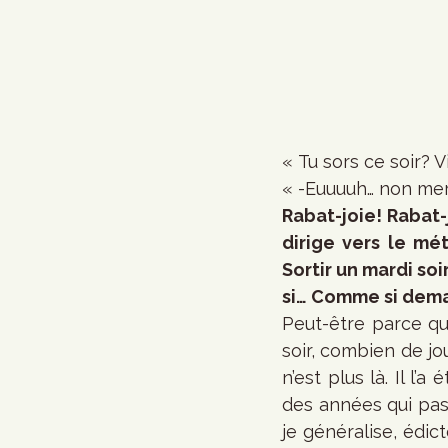
« Tu sors ce soir? V
« -Euuuuh… non mer
Rabat-joie! Rabat-
dirige vers le mét
Sortir un mardi so
si… Comme si demai
Peut-être parce qu
soir, combien de jo
n’est plus là. Il l
des années qui pas
je généralise, édic