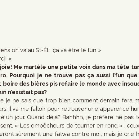
iens on va au St-Éli  ça va être le fun »  
ci! »
joie! Me martèle une petite voix dans ma tête tan
ro. Pourquoi je ne trouve pas ça aussi l’fun que 
ir, boire des bières pis refaire le monde avec ins
n n’existait pas?
e je ne sais que trop bien comment demain fera mal
urs il va me falloir pour retrouver une apparence hu
’a été un jour. Quand déjà? Bahhhh, je préfère ne pas 
sent. « Les empêcheurs de tourner en rond » , ceux 
teront sûrement une fatwa contre moi, mais je crie hau