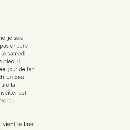
a pas encore 
t le samedi 
pied! Il 
, jour de l’an 
ch, un peu 
lire la 
seiller est 
merci!