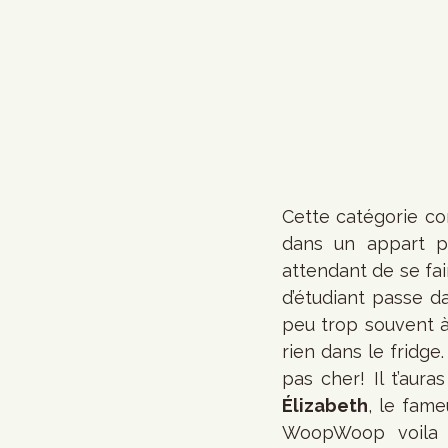
Cette catégorie con
dans un appart pa
attendant de se fa
d’étudiant passe d
peu trop souvent à 
rien dans le fridge
pas cher! Il t’aur
Élizabeth
, le fame
WoopWoop voila 