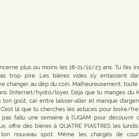
cerne plus ou moins les 18-21/22/23 ans. Tu t’es ins
s trop pire. Les bières vides s’y entassent da
ire changer au dép du coin. Malheureusement, toute 
ans l’internet/hydro/loyer. Déjà que tu manges du K
ton goût, car entre laisser-aller et manque d’argent 
. C’est là que tu cherches les astuces pour boire/fren
as pas fallu une semaine à l’UQÀM pour découvrir 
ux, offre des bières à QUATRE PIASTRES les lundis e
ton nouveau spot. Même les chargés de cours