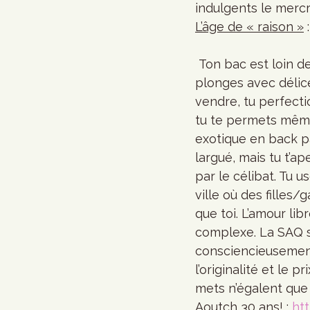
indulgents le mercr
L’âge de « raison »
 :
 Ton bac est loin derrière toi et tu n’es pas encore nostalgique de l’université. Tu 
plonges avec délice
vendre, tu perfect
tu te permets même
exotique en back pa
largué, mais tu t’ap
par le célibat. Tu u
ville où des filles
que toi. L’amour li
complexe. La SAQ sé
consciencieusement
l’originalité et le 
mets n’égalent que 
Aoutch 30 ans!
 : 
htt