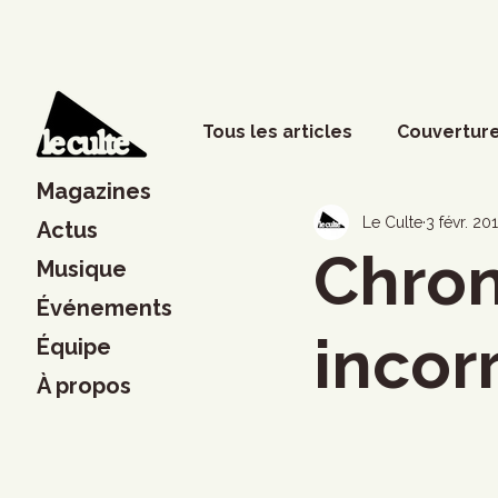
Tous les articles
Couverture
Magazines
Phénomènes sociaux
D
Le Culte
3 févr. 20
Actus
Chron
Musique
Événements
Lettres
Musique
S
incor
Équipe
À propos
Francouvertes 2024
Ch