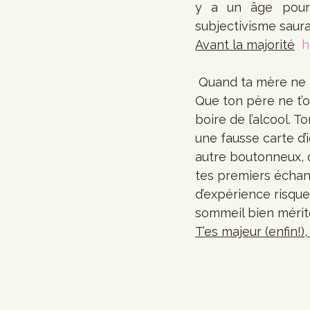
y a un âge pour 
subjectivisme saur
Avant la majorité
h
 Quand ta mère ne t’attend plus à 21h30 après ta soirée entre chums au Boston Pizza. 
Que ton père ne t’o
boire de l’alcool. 
une fausse carte d’
autre boutonneux, q
tes premiers échang
d’expérience risque
sommeil bien mérit
T’es majeur (enfin!)