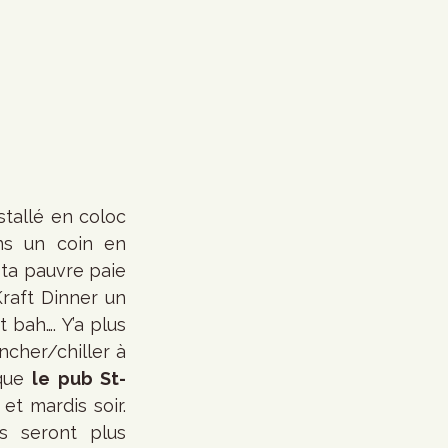
tallé en coloc 
ns un coin en 
ta pauvre paie 
raft Dinner un 
bah…. Y’a plus 
cher/chiller à 
que 
le pub St-
t mardis soir. 
 seront plus 