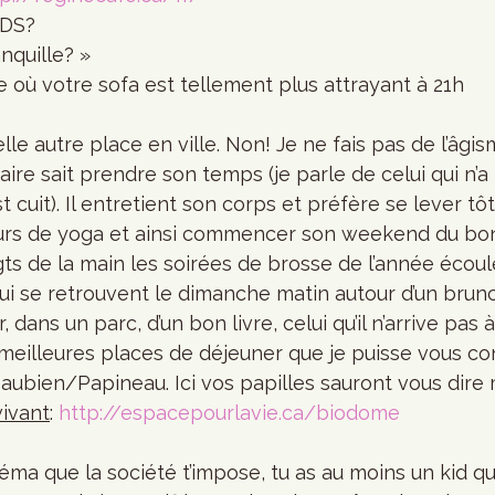
FDS?
anquille? »
e où votre sofa est tellement plus attrayant à 21h
naire sait prendre son temps (je parle de celui qui n’
st cuit). Il entretient son corps et préfère se lever tô
ours de yoga et ainsi commencer son weekend du bon 
ts de la main les soirées de brosse de l’année écoulée
 lui se retrouvent le dimanche matin autour d’un brun
, dans un parc, d’un bon livre, celui qu’il n’arrive pas à 
meilleures places de déjeuner que je puisse vous con
ubien/Papineau. Ici vos papilles sauront vous dire 
vivant
: 
http://espacepourlavie.ca/biodome