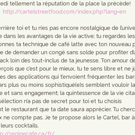
edi tellement la réputation de la place la précède!
  
http://cartelstreetfood.com/index.php?lang=en
 dans les avantages de la vie active; tu regardes le
ionnes ta technique de café latte avec ton nouveau p
 de demander un congé sans solde pour profiter d’
ck loin des tout-inclus de ta jeunesse. Ton amour de
erçois que c’est pour le mieux, tu te sens libre et ne 
ses des applications qui t’envoient fréquenter les bar
/gars plus ou moins sophistiqué(e)s semblent vouloir
bre et sans engagement; la quintessence de la vie cit
lection n’a pas de secret pour toi et tu choisis 
 le restaurant que ta date saura apprécier. Tu cher
prix ne compte pas. Je te propose alors le Cartel, bar 
leurs cocktails.
p://reginecafe.ca/fr/