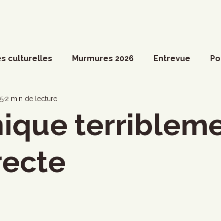
s culturelles
Murmures 2026
Entrevue
Po
ossier spécial
Actualités du Culte
Arts vivant
15
2 min de lecture
ique terriblem
ociété
Divers
Coup de coeur francophone
recte
ronique
Cinéma
Danse
Photoreportage