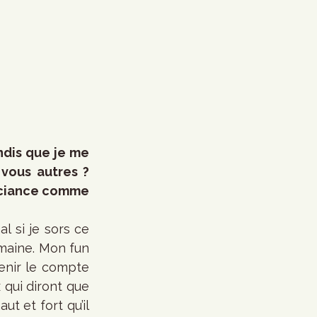
dis que je me 
vous autres ? 
ouciance comme 
 si je sors ce 
maine. Mon fun 
tenir le compte 
qui diront que 
t et fort qu’il 