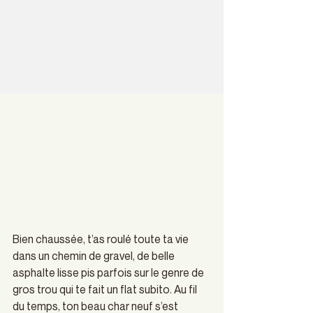
Félix Lebel
20 mars 2018
2 min de lecture
Adieu ma GM
Dernière mise à jour :
26 août 2022
Bien chaussée, t’as roulé toute ta vie 
dans un chemin de gravel, de belle 
asphalte lisse pis parfois sur le genre de 
gros trou qui te fait un flat subito. Au fil 
du temps, ton beau char neuf s’est 