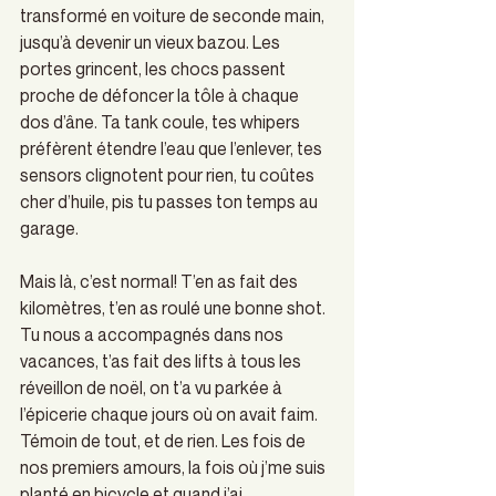
transformé en voiture de seconde main, 
jusqu’à devenir un vieux bazou. Les 
portes grincent, les chocs passent 
proche de défoncer la tôle à chaque 
dos d’âne. Ta tank coule, tes whipers 
préfèrent étendre l’eau que l’enlever, tes 
sensors clignotent pour rien, tu coûtes 
cher d’huile, pis tu passes ton temps au 
garage. 
Mais là, c’est normal! T’en as fait des 
kilomètres, t’en as roulé une bonne shot. 
Tu nous a accompagnés dans nos 
vacances, t’as fait des lifts à tous les 
réveillon de noël, on t’a vu parkée à 
l’épicerie chaque jours où on avait faim. 
Témoin de tout, et de rien. Les fois de 
nos premiers amours, la fois où j’me suis 
planté en bicycle et quand j’ai 