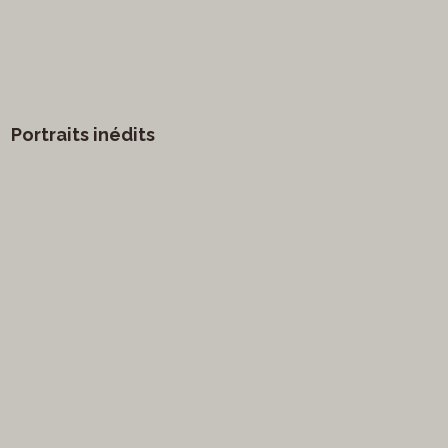
Portraits inédits
vants
Arts visuels
Marathon
Humour
ge
littérature
Mode