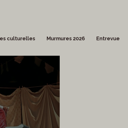
es culturelles
Murmures 2026
Entrevue
Dossier spécial
Actualités du Culte
Arts vi
ociété
Divers
Coup de coeur francophone
ronique
Cinéma
Danse
Photoreporta