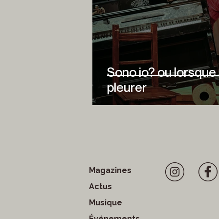
Sono io? ou lorsque 
pleurer
Magazines
Actus
Musique
Événements