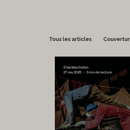
Tous les articles
Couvertur
Phénomènes sociaux
Élisa Marchildon
27 nov. 2025
3 min de lecture
Lettres
Musique
S
Francouvertes 2024
Ch