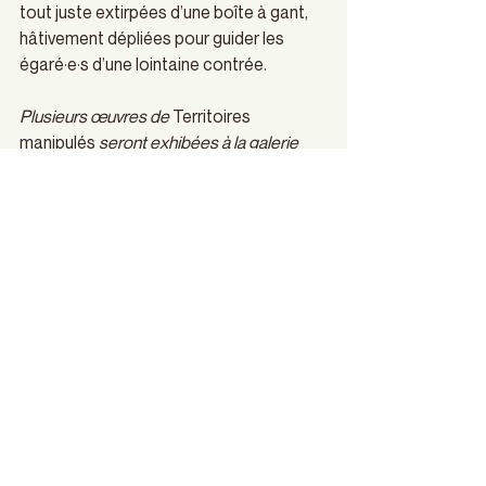
tout juste extirpées d’une boîte à gant, 
hâtivement dépliées pour guider les 
égaré·e·s d’une lointaine contrée. 
Plusieurs œuvres de 
Territoires 
manipulés
 seront exhibées à la galerie 
Vincent-D’Indy de Boucherville du 9 mars 
au 3 avril 2022.
leculte
artvisuel
boucherville
Couvertures culturelles