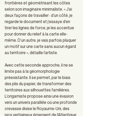
frontières et géométrisant les côtes 
selon son imaginaire minimaliste. « J’ai 
deux façons de travailler : d’un côté, je 
regarde le document et j’essaye d’en 
tirer les lignes de force, je les accentue 
pour donner du relief à la carte elle-
même. D’un autre, je vais parfois plaquer 
un motif sur une carte sans aucun égard 
au territoire », détaille l’artiste. 
Avec cette seconde approche, il ne se 
limite pas à la géomorphologie 
préexistante. Il se permet, par le biais 
des plis du papier, de transformer des 
territoires aux silhouettes familières. 
L’origamiste propose ainsi une évasion 
vers un univers parallèle où une profonde 
crevasse divise le Royaume-Uni, des 
pics vertigineux émergent de l’Atlantique 