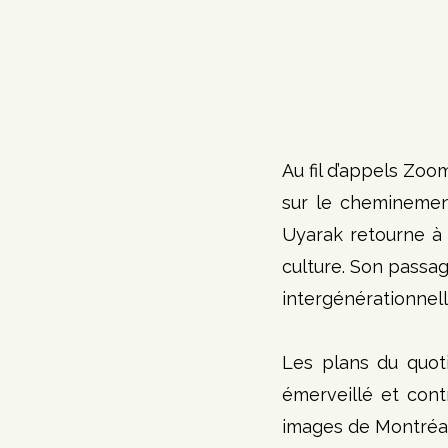
Au fil d’appels Zoo
sur le cheminement
Uyarak retourne à I
culture. Son passag
intergénérationnel
Les plans du quoti
émerveillé et cont
images de Montréal 