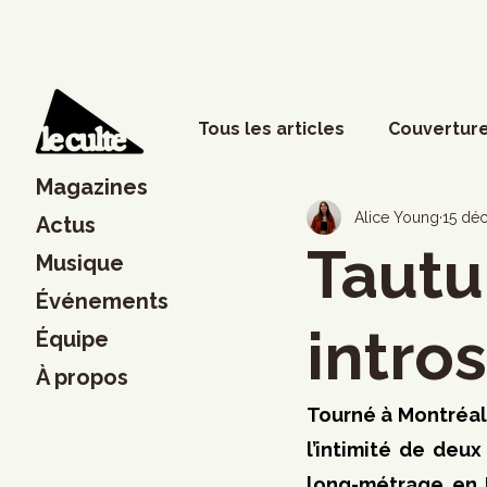
Tous les articles
Couverture
Magazines
Phénomènes sociaux
D
Alice Young
15 déc
Actus
Tautu
Musique
Événements
Lettres
Musique
S
intro
Équipe
À propos
Francouvertes 2024
Ch
Tourné à Montréal
l’intimité de deu
long-métrage en I