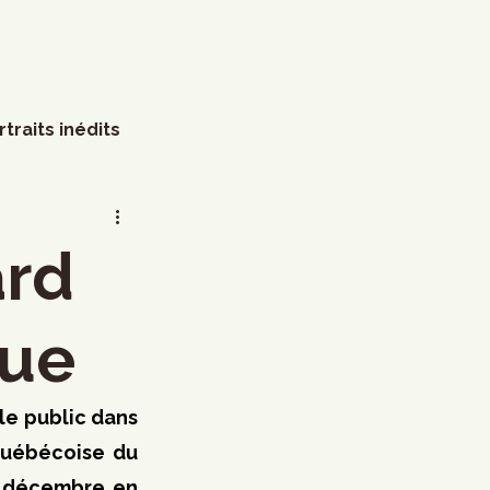
rtraits inédits
s
Arts visuels
ard
Marathon
Humour
que
littérature
Mode
le public dans 
québécoise du 
1 décembre en 