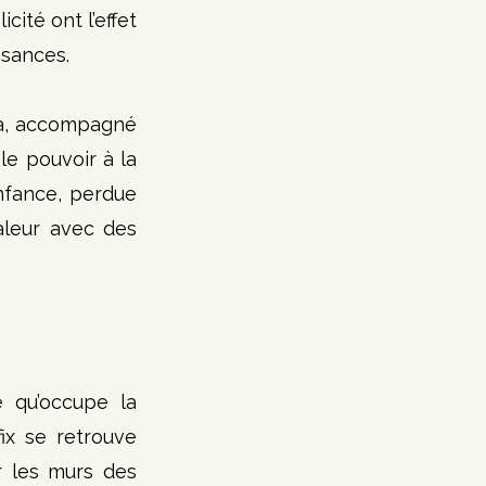
ité ont l’effet 
ssances. 
a, accompagné 
e pouvoir à la 
nfance, perdue 
leur avec des 
 qu’occupe la 
x se retrouve 
 les murs des 