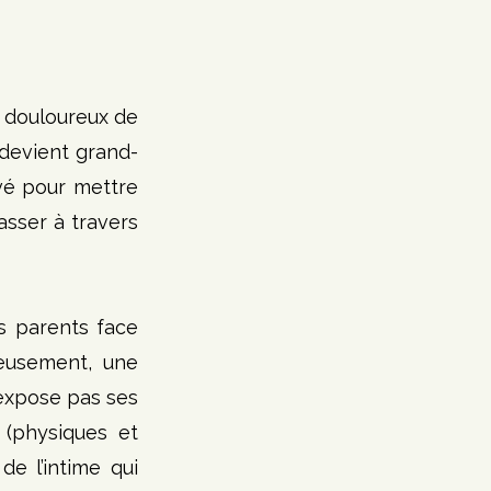
 douloureux de 
 devient grand-
vé pour mettre 
asser à travers 
 parents face 
ueusement, une 
xpose pas ses 
(physiques et 
e l’intime qui 