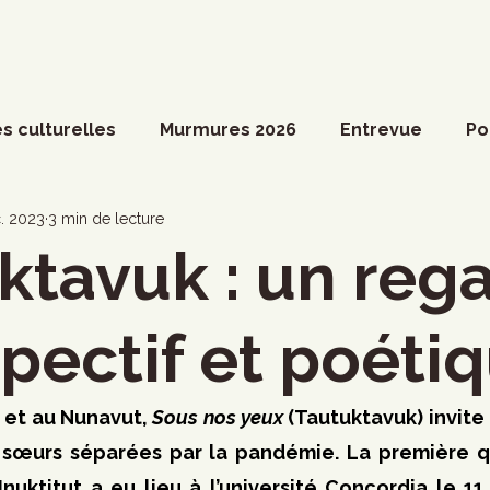
s culturelles
Murmures 2026
Entrevue
Po
ossier spécial
Actualités du Culte
Arts vivant
. 2023
3 min de lecture
ktavuk : un reg
ociété
Divers
Coup de coeur francophone
spectif et poéti
ronique
Cinéma
Danse
Photoreportage
 et au Nunavut, 
Sous nos yeux
 (Tautuktavuk) invite 
x sœurs séparées par la pandémie. La première 
nuktitut a eu lieu à l’université Concordia le 1