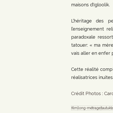
maisons d’Igloolik.
L’héritage des pe
l’enseignement rel
paradoxale ressort
tatouer: « ma mère 
vais aller en enfer 
Cette réalité comp
réalisatrices inuites.
Crédit Photos : Car
film
long-métrage
tautukt