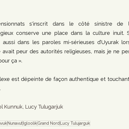
nsionnats s'inscrit dans le côté sinistre de l’h
igieux conserve une place dans la culture inuit. 
 aussi dans les paroles mi-sérieuses d’Uyurak lorsq
avait peur des autorités religieuses, mais je ne pe
pour ça ». 
lexe est dépeinte de façon authentique et touchant
 
ol Kunnuk, Lucy Tulugarjuk
avuk
Nunavut
Igloolik
Grand Nord
Lucy Tulujarguk