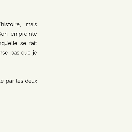
istoire, mais 
Son empreinte 
u’elle se fait 
nse pas que je 
e par les deux 