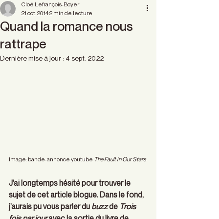
Cloé Lefrançois-Boyer
21 oct. 2014
2 min de lecture
Quand la romance nous
rattrape
Dernière mise à jour :
4 sept. 2022
Image: bande-annonce youtube 
The Fault in Our Stars
J’ai longtemps hésité pour trouver le 
sujet de cet article blogue. Dans le fond, 
j’aurais pu vous parler du 
buzz
 de 
Trois 
fois par jour
 avec la sortie du livre de 