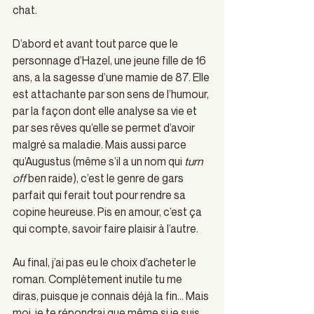
chat.
D’abord et avant tout parce que le 
personnage d’Hazel, une jeune fille de 16 
ans, a la sagesse d’une mamie de 87. Elle 
est attachante par son sens de l’humour, 
par la façon dont elle analyse sa vie et 
par ses rêves qu’elle se permet d’avoir 
malgré sa maladie. Mais aussi parce 
qu’Augustus (même s’il a un nom qui 
turn 
off
 ben raide), c’est le genre de gars 
parfait qui ferait tout pour rendre sa 
copine heureuse. Pis en amour, c’est ça 
qui compte, savoir faire plaisir à l’autre.
Au final, j’ai pas eu le choix d’acheter le 
roman. Complètement inutile tu me 
diras, puisque je connais déjà la fin… Mais 
moi, je te répondrai que même si je suis 