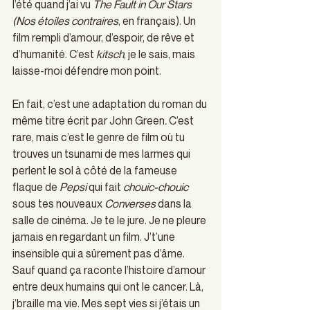
l’été quand j’ai vu 
The Fault in Our Stars 
(Nos étoiles contraires
, en français). Un 
film rempli d’amour, d’espoir, de rêve et 
d’humanité. C’est 
kitsch
, je le sais, mais 
laisse-moi défendre mon point.
En fait, c’est une adaptation du roman du 
même titre écrit par John Green
. 
C’est 
rare, mais c’est le genre de film où tu 
trouves un tsunami de mes larmes qui 
perlent le sol à côté de la fameuse 
flaque de 
Pepsi
 qui fait 
chouic-chouic
sous tes nouveaux 
Converses
 dans la 
salle de cinéma. Je te le jure. Je ne pleure 
jamais en regardant un film. J’t’une 
insensible qui a sûrement pas d’âme. 
Sauf quand ça raconte l’histoire d’amour 
entre deux humains qui ont le cancer. Là, 
j’braille ma vie. Mes sept vies si j’étais un 