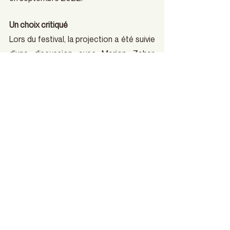
Un choix critiqué
Lors du festival, la projection a été suivie 
d’une discussion avec Marion Zahar, 
doctorante en science politique à 
l’Université de Montréal et Catherine 
Rima Dib, journaliste à Radio-Canada. Au 
cours de cet échange, un choix de la 
réalisatrice a été vivement critiqué; Rita 
Baghdadi a intégré des images de 
l’explosion survenue à Beyrouth le 4 août 
2020. Pour les femmes sur scène, il était 
inutile d’utiliser ces images dont le 
visionnement est douloureux pour la 
communauté et la diaspora libanaise. 