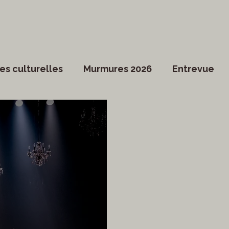
es culturelles
Murmures 2026
Entrevue
Dossier spécial
Actualités du Culte
Arts vi
ociété
Divers
Coup de coeur francophone
ronique
Cinéma
Danse
Photoreporta