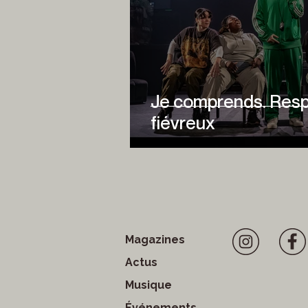
Je comprends. Respe
fiévreux
Magazines
Actus
Musique
Événements