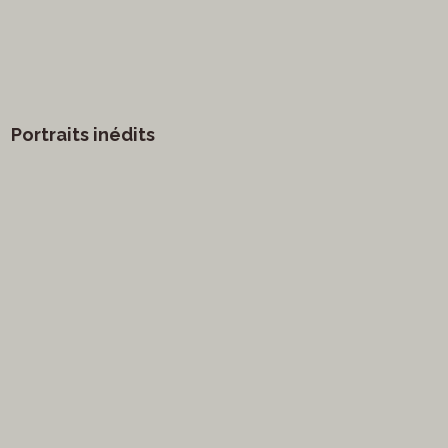
Portraits inédits
vants
Arts visuels
Marathon
Humour
ge
littérature
Mode