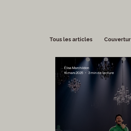
Tous les articles
Couvertur
Phénomènes sociaux
Élisa Marchildon
16 mars 2025
3 min de lecture
Lettres
Musique
S
Francouvertes 2024
Ch