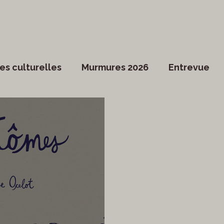
es culturelles
Murmures 2026
Entrevue
Dossier spécial
Actualités du Culte
Arts vi
ociété
Divers
Coup de coeur francophone
ronique
Cinéma
Danse
Photoreporta