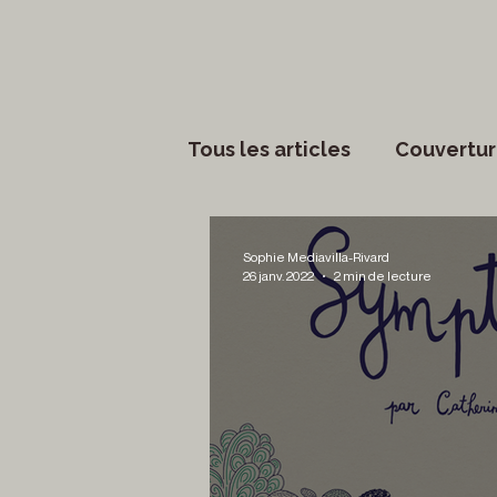
Tous les articles
Couvertur
Phénomènes sociaux
Sophie Mediavilla-Rivard
26 janv. 2022
2 min de lecture
Lettres
Musique
S
Francouvertes 2024
Ch