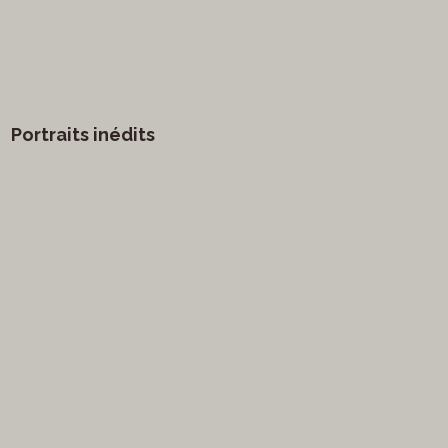
Portraits inédits
vants
Arts visuels
Marathon
Humour
ge
littérature
Mode