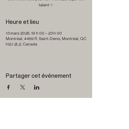
talent ✨
Heure et lieu
13 mars 2025, 19 h 00 – 23 h 00
Montréal, 4459 R. Saint-Denis, Montréal, QC
H2J 2L2, Canada
Partager cet événement