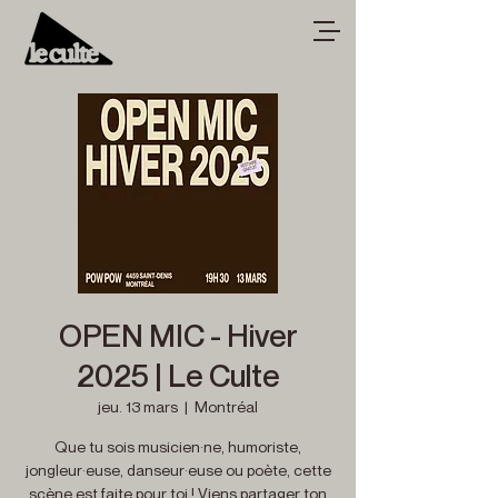
OPEN MIC - Hiver
2025 | Le Culte
jeu. 13 mars
  |  
Montréal
Que tu sois musicien·ne, humoriste,
jongleur·euse, danseur·euse ou poète, cette
scène est faite pour toi ! Viens partager ton