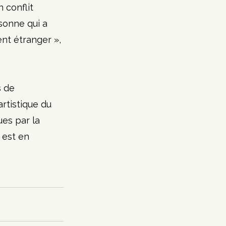
 conflit 
rsonne qui a 
nt étranger », 
s de 
artistique du 
ues par la 
 est en 