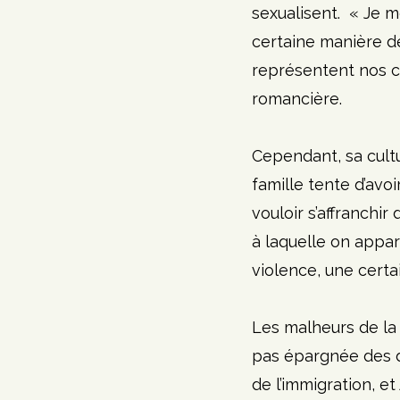
sexualisent.  « Je 
certaine manière de
représentent nos co
romancière.
Cependant, sa cultu
famille tente d’avoi
vouloir s’affranchir
à laquelle on appart
violence, une certai
Les malheurs de la 
pas épargnée des d
de l’immigration, et