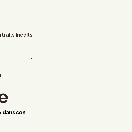
rtraits inédits
s
Arts visuels
e
Marathon
Humour
e
littérature
Mode
é dans son 
.