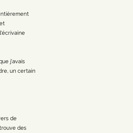
entièrement 
et 
'écrivaine 
que j'avais 
dre, un certain 
vers de 
etrouve des 