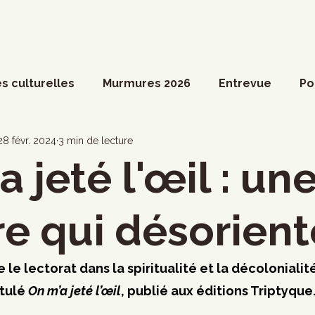
s culturelles
Murmures 2026
Entrevue
Po
ossier spécial
Actualités du Culte
Arts vivant
28 févr. 2024
3 min de lecture
 jeté l'œil : un
ociété
Divers
Coup de coeur francophone
re qui désorient
ronique
Cinéma
Danse
Photoreportage
le lectorat dans la spiritualité et la décolonialit
tulé 
On m’a jeté l’œil
, publié aux éditions Triptyque