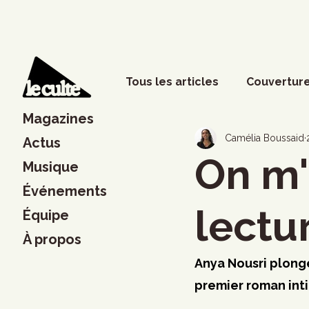
Tous les articles
Couverture
Magazines
Phénomènes sociaux
D
Camélia Boussaid
Actus
On m'a
Musique
Événements
Lettres
Musique
S
lectu
Équipe
À propos
Francouvertes 2024
Ch
Anya Nousri plonge 
premier roman inti