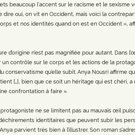
mets beaucoup l'accent sur le racisme et le sexisme v
 dire oui, on vit en Occident, mais voici la contrepar
rps et nos identités quand on est en Occident », aff
re d’origine n’est pas magnifiée pour autant. Dans l’œ
r un contrôle sur le corps et les actions de la protago
 du conservatisme qu’elle subit. Anya Nousri affirme qu
ient […], bien que ce soit un héritage qui est chéri, a
ne confrontation à faire ».
protagoniste ne se limitent pas au mauvais œil puisqu
échirements identitaires que peuvent subir les per
 Anya parvient très bien à l’illustrer. Son roman s’adres