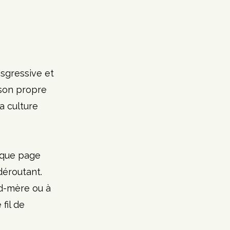
nsgressive et 
 son propre 
a culture 
aque page 
déroutant. 
nd-mère ou à 
fil de 