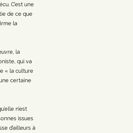
écu. C’est une 
tie de ce que 
irme la 
uvre, la 
niste, qui va 
e « la culture 
 une certaine 
’elle n’est 
sonnes issues 
se d’ailleurs à 