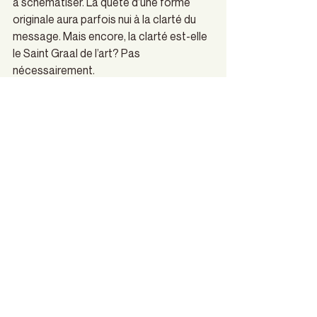
à schématiser. La quête d’une forme 
originale aura parfois nui à la clarté du 
message. Mais encore, la clarté est-elle 
le Saint Graal de l’art? Pas 
nécessairement. 
On s’avancera simplement  à dire que la 
quête d’identité, avec tous ses dédales, 
ses peurs et ses hésitations, est le 
thème principal de cette œuvre somme 
toute fort bien réussie.
« Voyage(s) » est présentée du 25 janvier 
au 3 février au Théâtre La Chapelle :
– infos ici
Couvertures culturelles