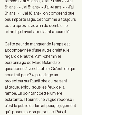
temps: « J’ai 81 ans », «J’ai 71 ans » « J’ai 
61 ans » « J’ai 51 ans» « J’ai 41 ans  » « J’ai 
31 ans  » « J’ai 18 ans», on comprend que 
peu importe l’âge, cet homme a toujours 
couru après la vie afin de combler le 
retard qu’il avait soi-disant accumulé. 
Cette peur de manquer de temps est 
accompagnée d’une autre crainte: le 
regard de l’autre. À mi-chemin, le 
personnage de Marc Béland se 
questionne à voix haute: « Qu’est-ce qui 
nous fait peur? », puis dirige un 
projecteur sur l’auditoire qui se sent 
attaqué, ébloui sous les feux de la 
rampe. En pointant cette lumière 
éclatante, il fournit une vague réponse : 
c’est le public qui lui fait peur, le jugement 
qu’il posera sur sa personne. Puis, il 