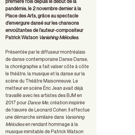
première fois depuis le début de la 
pandémie, le 2 novembre dernier à la 
Place des Arts, grâce au spectacle 
d’envergure dansé sur les chansons 
envoûtantes de l’auteur-compositeur 
Patrick Watson 
Vanishing Mélodies
.
Présentée par le diffuseur montréalais 
de danse contemporaine Danse Danse, 
la chorégraphie a fait valser côte à côte 
le théâtre, la musique et la danse sur la 
scène du Théâtre Maisonneuve. Le 
metteur en scène Éric Jean avait déjà 
travaillé avec les artistes des BJM en 
2017 pour 
Dance Me
, création inspirée 
de l’œuvre de Leonard Cohen. Il effectue 
une démarche similaire dans 
Vanishing 
Mélodies
 en rendant hommage à la 
musique inimitable de Patrick Watson 