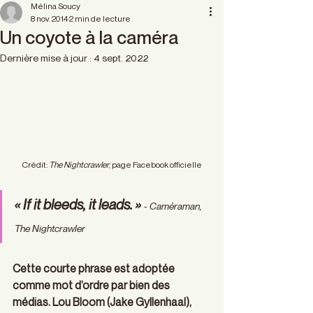
Mélina Soucy
8 nov. 2014
2 min de lecture
Un coyote à la caméra
Dernière mise à jour :
4 sept. 2022
Crédit: 
The Nightcrawler
, page Facebook officielle
« If it bleeds, it leads. » 
- Caméraman, 
The Nightcrawler
Cette courte phrase est adoptée 
comme mot d’ordre par bien des 
médias. Lou Bloom (Jake Gyllenhaal), 