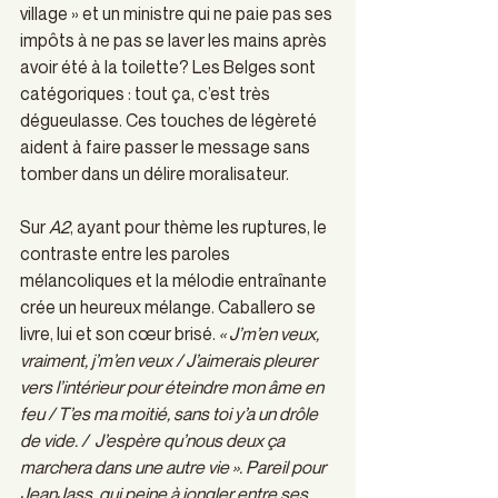
village » et un ministre qui ne paie pas ses 
impôts à ne pas se laver les mains après 
avoir été à la toilette? Les Belges sont 
catégoriques : tout ça, c’est très 
dégueulasse. Ces touches de légèreté 
aident à faire passer le message sans 
tomber dans un délire moralisateur.
Sur 
A2
, ayant pour thème les ruptures, le 
contraste entre les paroles 
mélancoliques et la mélodie entraînante 
crée un heureux mélange. Caballero se 
livre, lui et son cœur brisé.
 « J’m’en veux, 
vraiment, j’m’en veux / J’aimerais pleurer 
vers l’intérieur pour éteindre mon âme en 
feu / T’es ma moitié, sans toi y’a un drôle 
de vide. /  J’espère qu’nous deux ça 
marchera dans une autre vie ». Pareil pour 
JeanJass, qui peine à jongler entre ses 