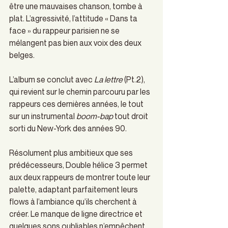
être une mauvaises chanson, tombe à 
plat. L’agressivité, l’attitude « Dans ta 
face » du rappeur parisien ne se 
mélangent pas bien aux voix des deux 
belges.
L’album se conclut avec 
La lettre
 (Pt.2), 
qui revient sur le chemin parcouru par les 
rappeurs ces dernières années, le tout 
sur un instrumental 
boom-bap
 tout droit 
sorti du New-York des années 90.
Résolument plus ambitieux que ses 
prédécesseurs, Double hélice 3 permet 
aux deux rappeurs de montrer toute leur 
palette, adaptant parfaitement leurs 
flows à l’ambiance qu’ils cherchent à 
créer. Le manque de ligne directrice et 
quelques sons oubliables n’empêchent 