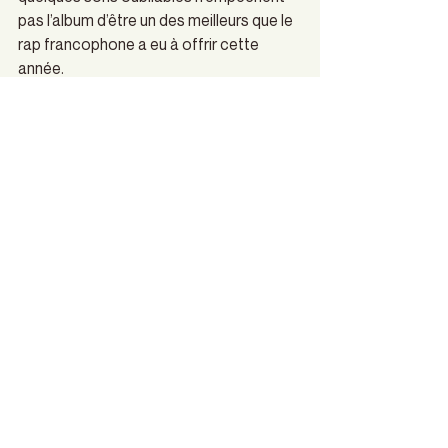
pas l’album d’être un des meilleurs que le 
rap francophone a eu à offrir cette 
année.
#christopheboucherrouleau
#couvertureculturelle
#leculte
Couvertures culturelles