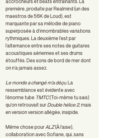
accrocheurs et beats entraînants. La 
première, produite par Realmind (un des 
maestros de 56K de Loud), est 
marquante par sa mélodie de piano 
superposée à d’innombrables variations 
rythmiques. La deuxième l’est par 
l’alternance entre ses notes de guitares 
acoustiques aériennes et ses drums 
étouffés. Des sons de bord de mer dont 
on n’a jamais assez.
Le monde a changé m’a déçu
. La 
ressemblance est évidente avec 
l’énorme tube 
TMTC
 (Toi-même tu sais) 
qu’on retrouvait sur 
Double hélice 2
, mais 
en version version allégée, insipide.
Même chose pour 
ALZ
 (À l’aise), 
collaboration avec Sofiane, qui, sans 