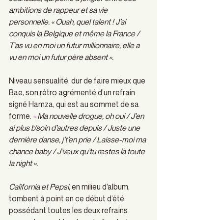
ambitions de rappeur et sa vie 
personnelle. « Ouah, quel talent ! J’ai 
conquis la Belgique et même la France / 
T’as vu en moi un futur millionnaire, elle a 
vu en moi un futur père absent ». 
Niveau sensualité, dur de faire mieux que 
Bae, son rétro agrémenté d’un refrain 
signé Hamza, qui est au sommet de sa 
forme.
« 
Ma nouvelle drogue, oh oui / J’en 
ai plus b’soin d’autres depuis / Juste une 
dernière danse, j’t’en prie / Laisse-moi ma 
chance baby / J’veux qu’tu restes là toute 
la night ».
California et Pepsi
, en milieu d’album, 
tombent à point en ce début d’été, 
possédant toutes les deux refrains 