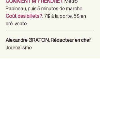
COMMENT M’Y RENDRE?
: Métro 
Papineau, puis 5 minutes de marche
Coût des billets?
: 7$ à la porte, 5$ en 
pré-vente
Alexandre GRATON, Rédacteur en chef
Journalisme
#LeCulte
#canceltoneximnext
#saintvalentin
#alexandregraton
#tristesse
#amour
#partydefinancement
Actualités du Culte
Lettres