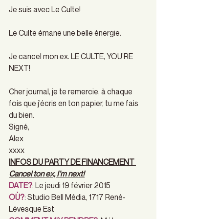
Je suis avec Le Culte!
Le Culte émane une belle énergie.
Je cancel mon ex. LE CULTE, YOU’RE 
NEXT!
Cher journal, je te remercie, à chaque 
fois que j’écris en ton papier, tu me fais 
du bien.
Signé,
Alex
xxxx
INFOS DU PARTY DE FINANCEMENT 
Cancel ton ex, I’m next!
DATE?
: Le jeudi 19 février 2015
OÙ?
: Studio Bell Média, 1717 René-
Lévesque Est