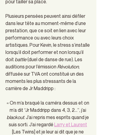
pour tailler sa place.
Plusieurs pensées peuvent ainsi défiler 
dans leur tête au moment-même d’une 
prestation, que ce soit en lien avec leur 
performance ou avec leurs choix 
artistiques. Pour Kevin, le stress s’installe 
lorsqu’il doit performer et non lorsqu’il 
doit 
battle 
(duel de danse de rue). Les 
auditions pour l’émission 
Révolution
, 
diffusée sur TVA
ont constitué un des 
moments les plus stressants de la 
carrière de Jr Maddripp : 
« On m’a braqué la caméra dessus et on 
m’a dit “Jr Maddripp dans 4, 3, 2…”, j’ai 
blackout
. J’ai repris mes esprits quand je 
suis sorti. J’ai regardé 
Larry et Laurent
[Les Twins] et je leur ai dit que je ne 