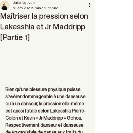
Julie Nguyen
13 janv. 2020
2 min de lecture
Maîtriser la pression selon
Lakesshia et Jr Maddripp
[Partie 1]
Bien qu’une blessure physique puisse 
s’avérer dommageable à une danseuse 
ou à un danseur, la pression elle-même 
est aussi fatale selon Lakesshia Pierre-
Colon et Kevin « Jr Maddripp » Gohou. 
Respectivement danseur et danseuse 
de 
krump 
(style de danse aux traits du 