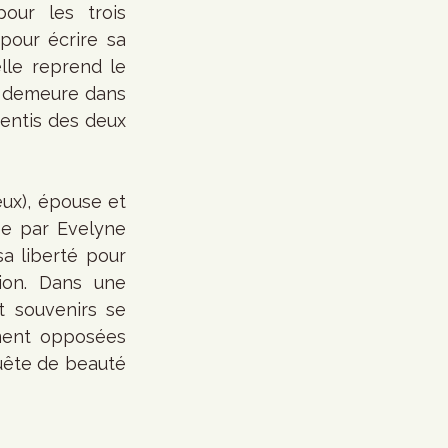
ur les trois 
pour écrire sa 
le reprend le 
t demeure dans 
sentis des deux 
x), épouse et 
ée par Evelyne 
a liberté pour 
ion. Dans une 
 souvenirs se 
ent opposées 
uête de beauté 