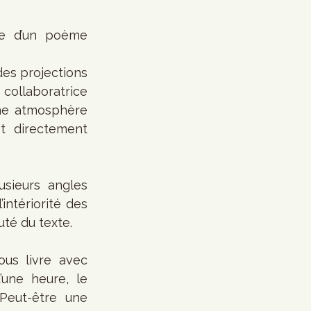
re d’un poème 
es projections 
llaboratrice 
ne atmosphère 
 directement 
sieurs angles 
ntériorité des 
uté du texte.
us livre avec 
une heure, le 
eut-être une 