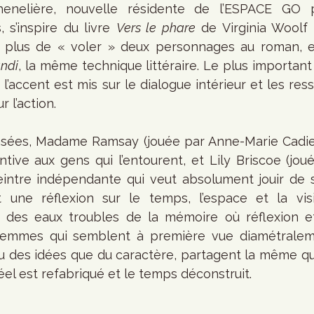
enelière, nouvelle résidente de l’ESPACE GO po
s’inspire du livre 
Vers le phare
 de Virginia Woolf 
n plus de « voler » deux personnages au roman, el
ndi
, la même technique littéraire. Le plus importan
, l’accent est mis sur le dialogue intérieur et les res
 l’action.
nsées, Madame Ramsay (jouée par Anne-Marie Cadieu
tive aux gens qui l’entourent, et Lily Briscoe (jou
eintre indépendante qui veut absolument jouir de s
nt une réflexion sur le temps, l’espace et la vis
e des eaux troubles de la mémoire où réflexion et
femmes qui semblent à première vue diamétralem
au des idées que du caractère, partagent la même q
réel est refabriqué et le temps déconstruit.