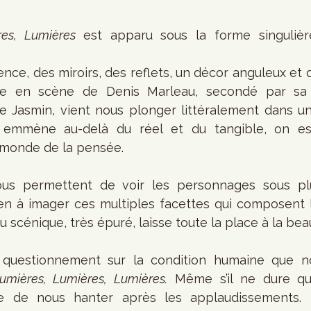
res, Lumières 
est apparu sous la forme singuliè
nce, des miroirs, des reflets, un décor anguleux et d
e en scène de Denis Marleau, secondé par sa co
ie Jasmin, vient nous plonger littéralement dans u
 emmène au-delà du réel et du tangible, on est
 monde de la pensée.
ous permettent de voir les personnages sous plu
en à imager ces multiples facettes qui composent l’i
 scénique, très épuré, laisse toute la place à la bea
e questionnement sur la condition humaine que no
umières, Lumières, Lumières.
 Même s’il ne dure qu’
e de nous hanter après les applaudissements. P