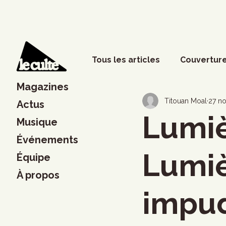
Tous les articles
Couverture
Magazines
Phénomènes sociaux
D
Titouan Moal
27 no
Actus
Lumiè
Musique
Événements
Lettres
Musique
S
Lumiè
Équipe
À propos
Francouvertes 2024
Ch
impu