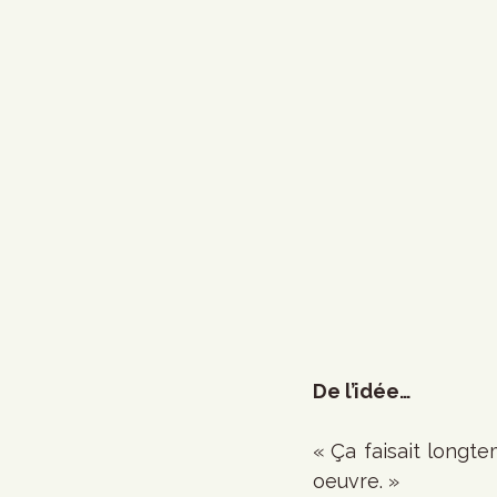
De l’idée…
«
Ça faisait longte
oeuvre. »