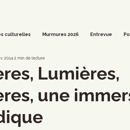
s culturelles
Murmures 2026
Entrevue
Po
ossier spécial
Actualités du Culte
Arts vivant
v. 2014
2 min de lecture
res, Lumières,
ociété
Divers
Coup de coeur francophone
res, une immer
ronique
Cinéma
Danse
Photoreportage
dique