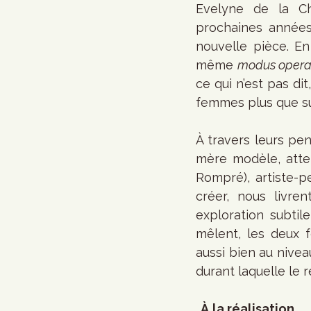
Evelyne de la Ch
prochaines années, 
nouvelle pièce. E
même 
modus opera
ce qui n’est pas dit
femmes plus que sur
À travers leurs pe
mère modèle, atten
Rompré), artiste-p
créer, nous livre
exploration subtil
mêlent, les deux 
aussi bien au nive
durant laquelle le 
…
À
la réalisation