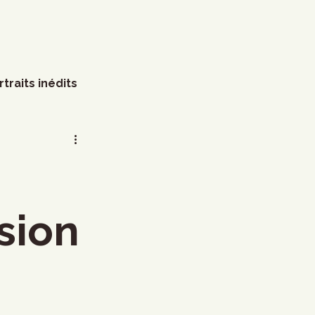
rtraits inédits
s
Arts visuels
Marathon
Humour
sion
littérature
Mode