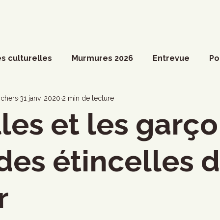
s culturelles
Murmures 2026
Entrevue
Po
ossier spécial
Actualités du Culte
Arts vivant
chers
31 janv. 2020
2 min de lecture
lles et les garço
ociété
Divers
Coup de coeur francophone
 des étincelles 
ronique
Cinéma
Danse
Photoreportage
r