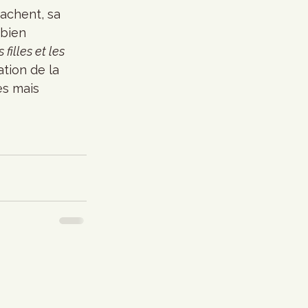
achent, sa 
 bien 
 filles et les 
ation de la 
es mais 