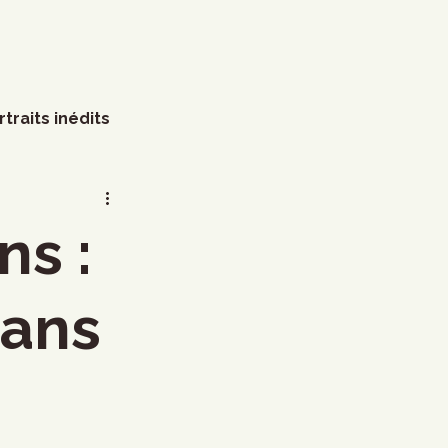
rtraits inédits
s
Arts visuels
ns :
Marathon
Humour
dans
littérature
Mode