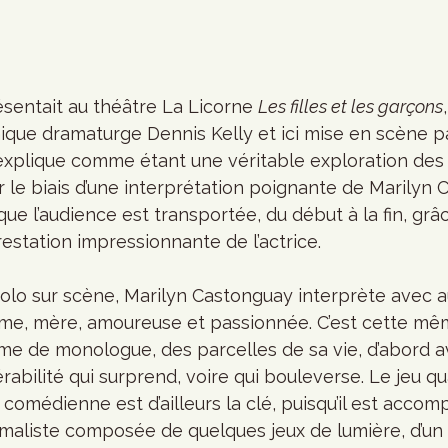
sentait au théâtre La Licorne 
Les filles et les garçons
nique dramaturge Dennis Kelly et ici mise en scène p
explique comme étant une véritable exploration des 
 biais d’une interprétation poignante de Marilyn C
ue l’audience est transportée, du début à la fin, grâc
restation impressionnante de l’actrice. 
olo sur scène, Marilyn Castonguay interprète avec a
mme, mère, amoureuse et passionnée. C’est cette m
rme de monologue, des parcelles de sa vie, d’abord 
rabilité qui surprend, voire qui bouleverse. Le jeu qu
 comédienne est d’ailleurs la clé, puisqu’il est acco
maliste composée de quelques jeux de lumière, d’un 