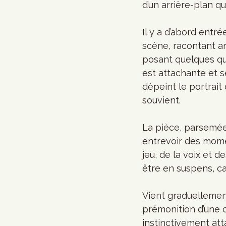
d’un arrière-plan qui
Il y a d’abord entré
scène, racontant a
posant quelques que
est attachante et s
dépeint le portrai
souvient. 
La pièce, parsemée 
entrevoir des mome
jeu, de la voix et 
être en suspens, ca
Vient graduellement
prémonition d’une c
instinctivement att