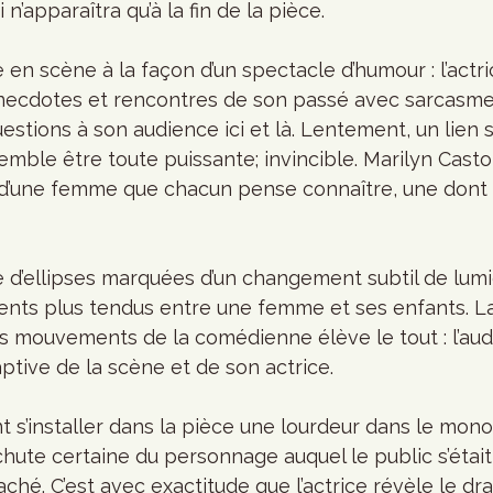
 n’apparaîtra qu’à la fin de la pièce.  
e en scène à la façon d’un spectacle d’humour : l’actri
necdotes et rencontres de son passé avec sarcasme
stions à son audience ici et là. Lentement, un lien s
emble être toute puissante; invincible. Marilyn Cast
t d’une femme que chacun pense connaître, une dont 
d’ellipses marquées d’un changement subtil de lumiè
nts plus tendus entre une femme et ses enfants. La
des mouvements de la comédienne élève le tout : l’au
ptive de la scène et de son actrice.  
 s’installer dans la pièce une lourdeur dans le mono
hute certaine du personnage auquel le public s’était
aché. C’est avec exactitude que l’actrice révèle le d