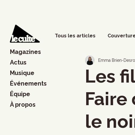
Tous les articles
Couverture
Magazines
Phénomènes sociaux
D
Emma Brien-Desro
Actus
Les fi
Musique
Événements
Lettres
Musique
S
Faire
Équipe
À propos
Francouvertes 2024
Ch
le noi