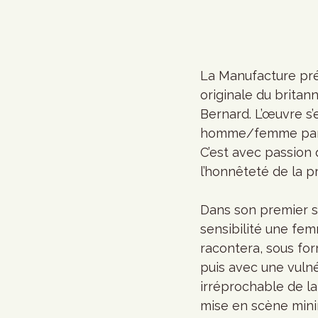
La Manufacture pré
originale du britan
Bernard. L’œuvre s’
homme/femme par le
C’est avec passion q
l’honnêteté de la p
Dans son premier s
sensibilité une fe
racontera, sous fo
puis avec une vulné
irréprochable de la
mise en scène mini