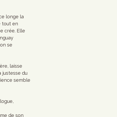
ce longe la 
 tout en 
e crée. Elle 
onguay 
on se 
re, laisse 
 justesse du 
dience semble 
logue, 
 
rame de son 