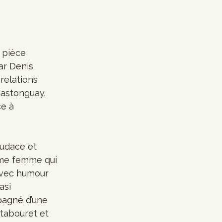
, pièce 
ar Denis 
relations 
astonguay. 
e à 
udace et 
ême femme qui 
avec humour 
asi 
mpagné d’une 
tabouret et 