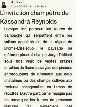
Mia Pibarot
5 mars 2023
3 min de lecture
L’invitation champêtre de
Kassandra Reynolds
Lorsque l’on parcourt les routes de 
campagne qui serpentent entre les 
vallons appalachiens de la région de 
Brome-Missisquoi, le paysage se 
métamorphose à chaque virage. Défilent 
sous nos yeux de vastes prairies 
envahies de fleurs sauvages, des pinèdes 
entrecoupées de ruisseaux aux eaux 
cristallines ou des champs cultivés aux 
textures changeantes en temps de 
récoltes. D’autre part, on ne manque pas 
de remarquer les traces de présence 
humaine qui parsèment cet 