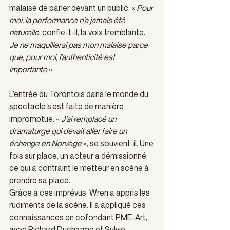
malaise de parler devant un public. « 
Pour 
moi, la performance n’a jamais été 
naturelle
, confie-t-il, la voix tremblante. 
Je ne maquillerai pas mon malaise parce 
que, pour moi, l’authenticité est 
importante 
».  
L’entrée du Torontois dans le monde du 
spectacle s’est faite de manière 
impromptue. « 
J’ai remplacé un 
dramaturge qui devait aller faire un 
échange en Norvège
 », se souvient-il. Une 
fois sur place, un acteur a démissionné, 
ce qui a contraint le metteur en scène à 
prendre sa place.  
Grâce à ces imprévus, Wren a appris les 
rudiments de la scène. Il a appliqué ces 
connaissances en cofondant PME-Art, 
avec Richard Ducharme et Sylvie 