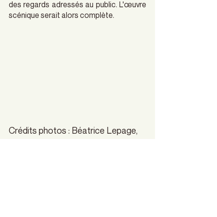
des regards adressés au public. L'œuvre 
scénique serait alors complète.
Crédits photos : Béatrice Lepage, 
@beatrice.does
montréal
musique
album
Coup de coeur francophone
Escogriffe
Valse Fréquence
Jamais t'oublier
Coup de coeur francophone
Musique
Couvertures culturelles