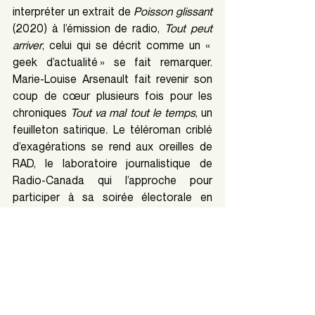
interpréter un extrait de 
Poisson glissant 
(2020) à l’émission de radio, 
Tout peut 
arriver
, celui qui se décrit comme un « 
geek d’actualité » se fait remarquer. 
Marie-Louise Arsenault fait revenir son 
coup de cœur plusieurs fois pour les 
chroniques
 Tout va mal tout le temps
, un 
feuilleton satirique
. 
Le téléroman criblé 
d’exagérations
se rend aux oreilles de 
RAD, le laboratoire journalistique de 
Radio-Canada qui l’approche pour 
participer à sa soirée électorale en 
2025.
Un autre « adon » issu d’une 
improvisation, son duo humoristique 
Brick & Brack
lui a fait réaliser au fil de 
leurs huit années être avant tout engagé. 
Parodier « de vieux souverainistes finis, 