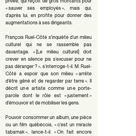
privée, qui reçoit de gros montants pour 
« sauver ses employés », mais qui, 
d’après lui, en profite pour donner des 
augmentations à ses dirigeants.
François Ruel-Côté s'inquiète d’un milieu 
culturel qui ne se rassemble pas 
davantage. « [Le milieu culturel] doit 
crever en silence pis s’excuser pour ne 
pas déranger ? », s’interroge-t-il. M. Ruel-
Côté a espoir que son milieu « arrête 
d’être gêné et de regarder par terre ». Il 
décrit un·e artiste comme un·e porte-
parole dont le rôle est « justement » 
d’émouvoir et de mobiliser les gens.
Pouvoir consommer un album, une pièce 
ou un film québécois, « c’est un miracle 
tabarnak », lance-t-il. « On fait encore 