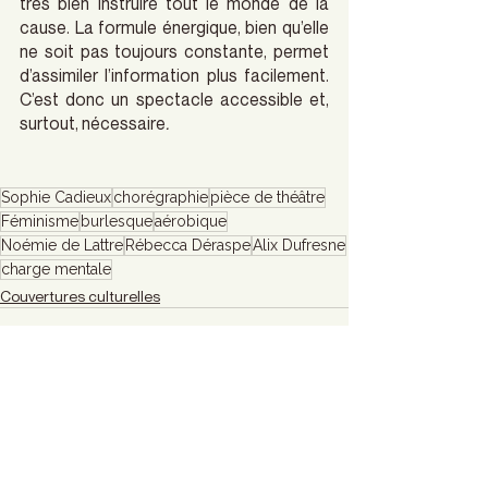
très bien instruire tout le monde de la 
cause. La formule énergique, bien qu’elle 
ne soit pas toujours constante, permet 
d’assimiler l’information plus facilement. 
C’est donc un spectacle accessible et, 
surtout, nécessaire
.
Sophie Cadieux
chorégraphie
pièce de théâtre
Féminisme
burlesque
aérobique
Noémie de Lattre
Rébecca Déraspe
Alix Dufresne
charge mentale
Couvertures culturelles