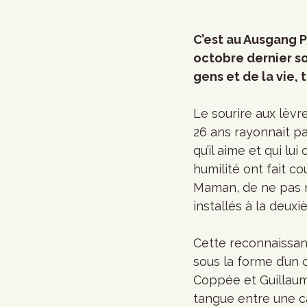
C’est au Ausgang P
octobre dernier s
gens et de la vie,
Le sourire aux lèv
26 ans rayonnait pa
qu’il aime et qui lu
humilité ont fait co
Maman, de ne pas m’
installés à la deux
Cette reconnaissanc
sous la forme d’un 
Coppée et Guillaume 
tangue entre une ca