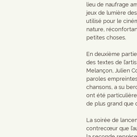
lieu de naufrage am
jeux de lumière de
utilisé pour le cin
nature, réconforta
petites choses. 
En deuxième partie,
des textes de l’art
Melançon, Julien Co
paroles empreintes
chansons, a su berce
ont été particulière
de plus grand que d
La soirée de lanceme
contrecœur que l’au
la seconde représen