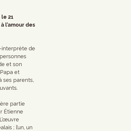
le 21 
 à l’amour des 
-interprète de 
 personnes 
ude et son 
 Papa et 
à ses parents, 
uvants. 
ère partie 
r Étienne 
 L’œuvre 
is ; l’un, un 