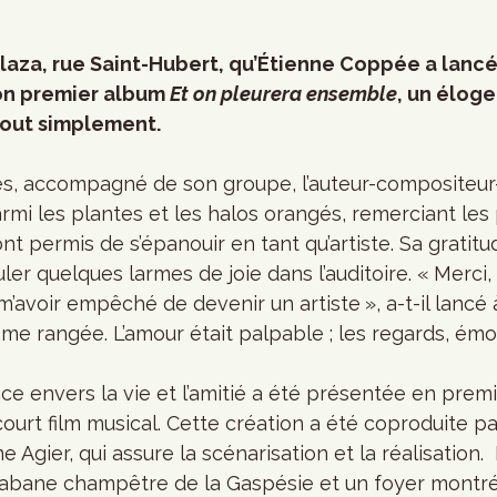
laza, rue Saint-Hubert, qu’Étienne Coppée a lancé 
on premier album 
Et on pleurera ensemble
, un éloge
 tout simplement.
res, accompagné de son groupe, l’auteur-compositeur
rmi les plantes et les halos orangés, remerciant les
i ont permis de s’épanouir en tant qu’artiste. Sa gratit
uler quelques larmes de joie dans l’auditoire. « Merci,
avoir empêché de devenir un artiste », a-t-il lancé 
ième rangée. L’amour était palpable ; les regards, émo
e envers la vie et l’amitié a été présentée en premi
court film musical. Cette création a été coproduite pa
Agier, qui assure la scénarisation et la réalisation. 
bane champêtre de la Gaspésie et un foyer montréala