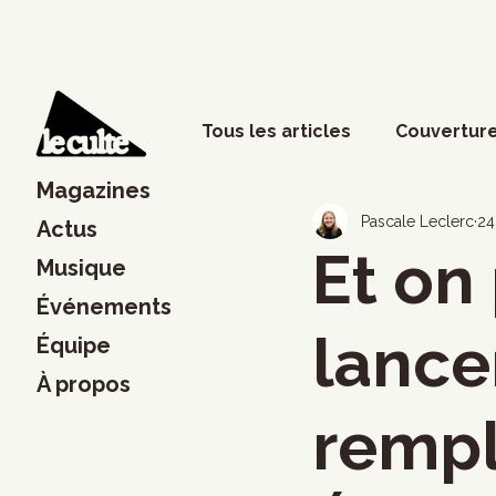
Tous les articles
Couverture
Magazines
Phénomènes sociaux
D
Pascale Leclerc
24
Actus
Et on
Musique
Événements
Lettres
Musique
S
lance
Équipe
À propos
Francouvertes 2024
Ch
rempl