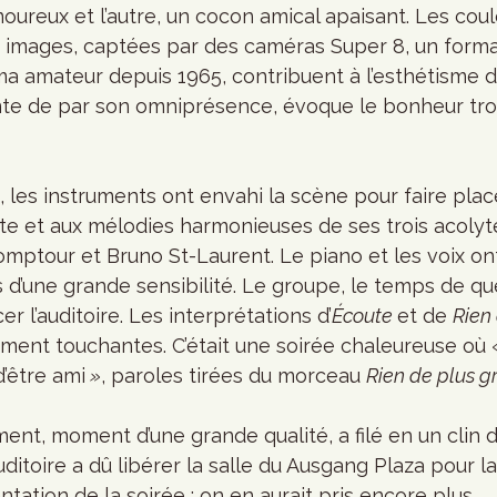
oureux et l’autre, un cocon amical apaisant. Les coul
s images, captées par des caméras Super 8, un format
éma amateur depuis 1965, contribuent à l’esthétisme d
nte de par son omniprésence, évoque le bonheur tro
 les instruments ont envahi la scène pour faire plac
iste et aux mélodies harmonieuses de ses trois acolyt
mptour et Bruno St-Laurent. Le piano et les voix on
 d’une grande sensibilité. Le groupe, le temps de qu
r l’auditoire. Les interprétations d’
Écoute 
et de 
Rien
ment touchantes. C’était une soirée chaleureuse où « i
’être ami
 »
, paroles tirées du morceau 
Rien de plus g
nt, moment d’une grande qualité, a filé en un clin d’œ
ditoire a dû libérer la salle du Ausgang Plaza pour la
tation de la soirée : on en aurait pris encore plus. 