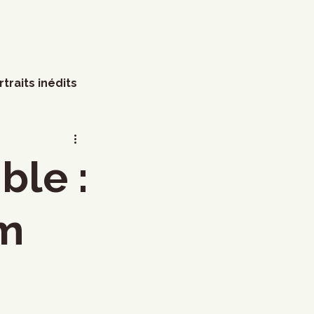
rtraits inédits
s
Arts visuels
ble :
Marathon
Humour
um
littérature
Mode