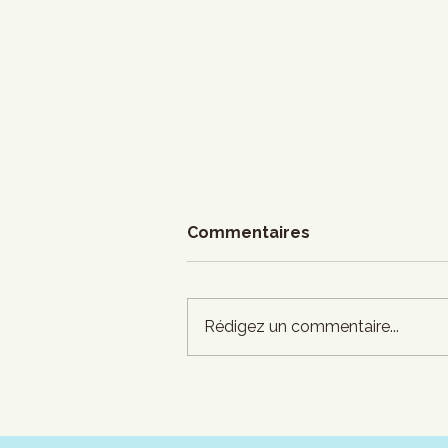
Commentaires
Rédigez un commentaire...
Francouvertes - Demi-
finales - soir 2 : Faire
bouger les fondations du
Lion D'or