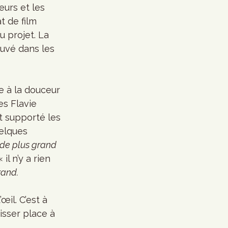
eurs et les 
 de film 
u projet. La 
uvé dans les 
e à la douceur 
es Flavie 
t supporté les 
elques 
 de plus grand 
l n’y a rien 
rand.
il. C’est à 
isser place à 