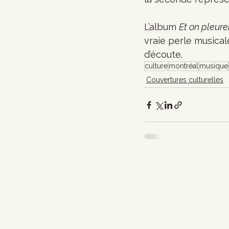
L’album 
Et on pleur
vraie perle musical
d’écoute.
culture
montréal
musique
Couvertures culturelles