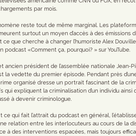
télévisées américaine comme CNN ou FOX, en récolt
échargements par mois.
nomène reste tout de même marginal. Les plateform
emeurent surtout un moyen d’accès à des émissions d
st ce que cherche à changer l’humoriste Alex Douville,
n podcast «Comment ça, pourquoi? » sur YouTube.
e et ancien président de l’assemblée nationale Jean-Pi
t la vedette du premier épisode. Pendant près d’un
crime organisé dresse un portrait fascinant de la crim
 qui expliquent la criminalisation d’un individu ainsi
oussé à devenir criminologue. 
ce qui fait l’attrait du podcast en général, l’établiss
 relation entre les interlocuteurs au cours de la di
ce à des interventions espacées, mais toujours efficac