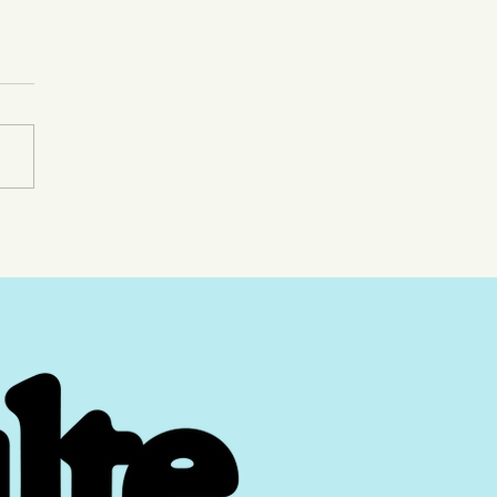
ncouvertes - Demi-
les - soir 1 : plûmes
ibles, voix
quantes