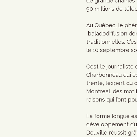
de grande chaînes 
90 millions de tél
Au Québec, le phé
 baladodiffusion d
traditionnelles. C’e
le 10 septembre so
C’est le journalist
Charbonneau qui es
trente, l’expert du 
Montréal, des motifs
raisons qui l’ont p
La forme longue est 
développement d’une
Douville réussit grâ