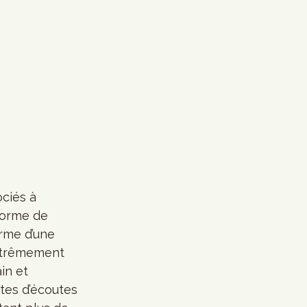
ciés à 
forme de 
rme d’une 
xtrêmement 
in et 
tes d’écoutes 