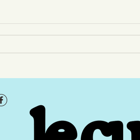
Francouvertes - Demi-
Fra
finale - Soir 3 : des
fina
paysages musicaux
sens
colorés
mar