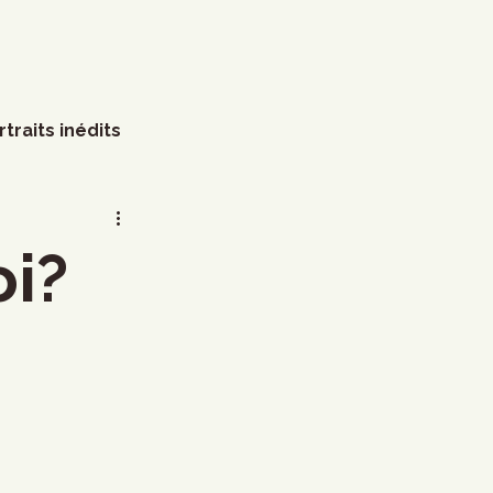
rtraits inédits
s
Arts visuels
i?
Marathon
Humour
littérature
Mode