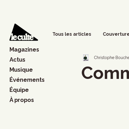
Tous les articles
Couverture
Magazines
Phénomènes sociaux
D
Christophe Bouch
Actus
Comm
Musique
Événements
Lettres
Musique
S
Équipe
À propos
Francouvertes 2024
Ch