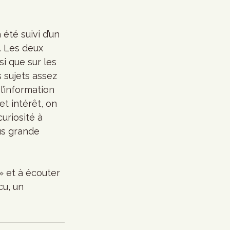
été suivi d’un 
. Les deux 
i que sur les 
 sujets assez 
l’information 
et intérêt, on 
uriosité à 
us grande 
» et à écouter 
u, un 