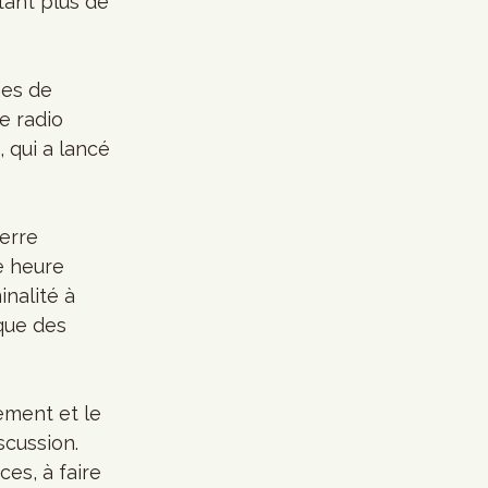
ant plus de 
es de 
e radio 
 qui a lancé 
erre 
e heure 
inalité à 
 que des 
ement et le 
scussion. 
es, à faire 