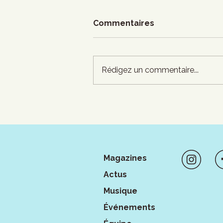
Commentaires
Rédigez un commentaire...
Francouvertes - Demi-
finales - soir 2 : Faire
bouger les fondations du
Lion D'or
Magazines
Actus
Musique
Événements