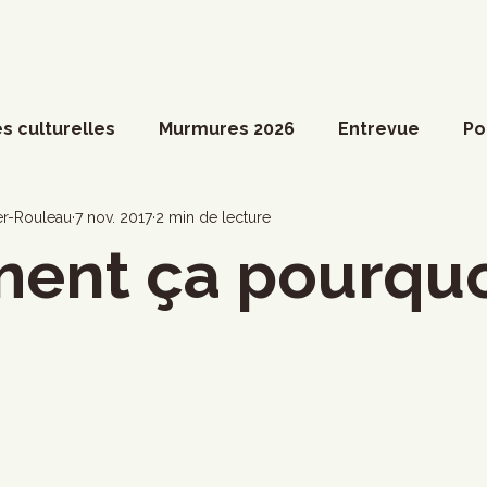
s culturelles
Murmures 2026
Entrevue
Po
ossier spécial
Actualités du Culte
Arts vivant
er-Rouleau
7 nov. 2017
2 min de lecture
ent ça pourquo
ociété
Divers
Coup de coeur francophone
ronique
Cinéma
Danse
Photoreportage